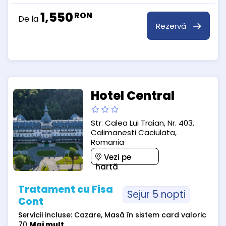
1,550
RON
De la
Rezervă
Hotel Central
Str. Calea Lui Traian, Nr. 403,
Calimanesti Caciulata,
Romania
Vezi pe
hartă
Tratament cu Fisa
Sejur 5 nopti
Cont
Servicii incluse: Cazare, Masă în sistem card valoric
70
Mai mult