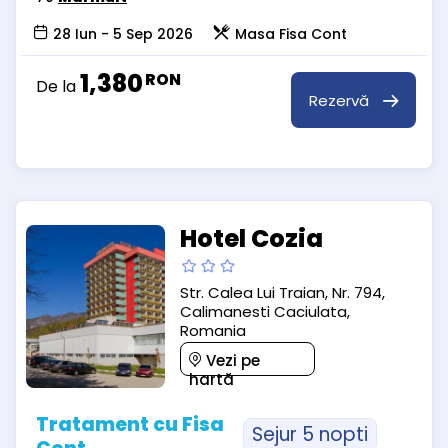
28 Iun - 5 Sep 2026
Masa Fisa Cont
1,380
RON
De la
Rezervă
Hotel Cozia
Str. Calea Lui Traian, Nr. 794,
Calimanesti Caciulata,
Romania
Vezi pe
hartă
Tratament cu Fisa
Sejur 5 nopti