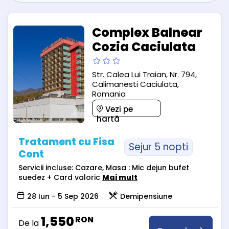
Complex Balnear
Cozia Caciulata
Str. Calea Lui Traian, Nr. 794,
Calimanesti Caciulata,
Romania
Vezi pe
hartă
Tratament cu Fisa
Sejur 5 nopti
Cont
Servicii incluse: Cazare, Masa : Mic dejun bufet
suedez + Card valoric
Mai mult
28 Iun - 5 Sep 2026
Demipensiune
1,550
RON
De la