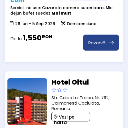
Cont
Servicii incluse: Cazare in camera superioara, Mic
dejun bufet suedez
Mai mult
28 Iun - 5 Sep 2026
Demipensiune
1,550
RON
De la
Rezervă
Hotel Oltul
Str. Calea Lui Traian, Nr. 792,
Calimanesti Caciulata,
Romania
Vezi pe
hartă