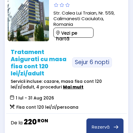
Str. Calea Lui Traian, Nr. 559,
Calimanesti Caciulata,
Romania
Vezi pe
hartă
Tratament
Asigurati cu masa
Sejur 6 nopti
fisa cont 120
lei/zi/adult
Servicii incluse: cazare, masa fisa cont 120
lei/zi/adult, 4 proceduri
Mai mult
1 Iul - 31 Aug 2026
Fisa cont 120 lei/zi/persoana
220
RON
De la
Rezervă