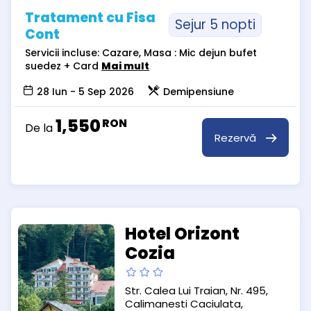
Tratament cu Fisa
Sejur 5 nopti
Cont
Servicii incluse: Cazare, Masa : Mic dejun bufet
suedez + Card
Mai mult
28 Iun - 5 Sep 2026
Demipensiune
1,550
RON
De la
Rezervă
Hotel Orizont
Cozia
Str. Calea Lui Traian, Nr. 495,
Calimanesti Caciulata,