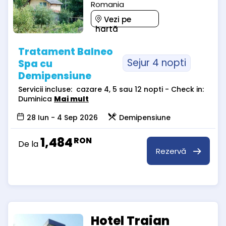
Romania
Vezi pe
hartă
Tratament Balneo
Sejur 4 nopti
Spa cu
Demipensiune
Servicii incluse: cazare 4, 5 sau 12 nopti - Check in:
Duminica
Mai mult
28 Iun - 4 Sep 2026
Demipensiune
1,484
RON
De la
Rezervă
Hotel Traian