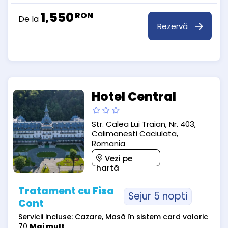
1,550
RON
De la
Rezervă
Hotel Central
Str. Calea Lui Traian, Nr. 403,
Calimanesti Caciulata,
Romania
Vezi pe
hartă
Tratament cu Fisa
Sejur 5 nopti
Cont
Servicii incluse: Cazare, Masă în sistem card valoric
70
Mai mult