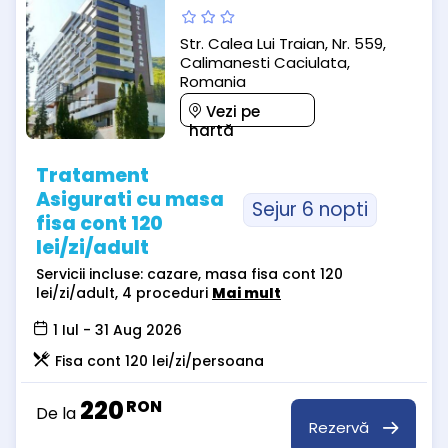
Str. Calea Lui Traian, Nr. 559,
Calimanesti Caciulata,
Romania
Vezi pe
hartă
Tratament
Asigurati cu masa
Sejur 6 nopti
fisa cont 120
lei/zi/adult
Servicii incluse: cazare, masa fisa cont 120
lei/zi/adult, 4 proceduri
Mai mult
1 Iul - 31 Aug 2026
Fisa cont 120 lei/zi/persoana
220
RON
De la
Rezervă