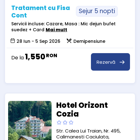
Tratament cu Fisa
Sejur 5 nopti
Cont
Servicii incluse: Cazare, Masa : Mic dejun bufet
suedez + Card
Mai mult
28 Iun - 5 Sep 2026
Demipensiune
1,550
RON
De la
Rezervă
Hotel Orizont
Cozia
Str. Calea Lui Traian, Nr. 495,
Calimanesti Caciulata,