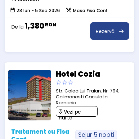
28 Iun - 5 Sep 2026
Masa Fisa Cont
1,380
RON
De la
Rezervă
Hotel Cozia
Str. Calea Lui Traian, Nr. 794,
Calimanesti Caciulata,
Romania
Vezi pe
hartă
Tratament cu Fisa
Sejur 5 nopti