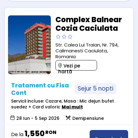
Complex Balnear
Cozia Caciulata
Str. Calea Lui Traian, Nr. 794,
Calimanesti Caciulata,
Romania
Vezi pe
hartă
Tratament cu Fisa
Sejur 5 nopti
Cont
Servicii incluse: Cazare, Masa : Mic dejun bufet
suedez + Card valoric
Mai mult
28 Iun - 5 Sep 2026
Demipensiune
1,550
RON
De la