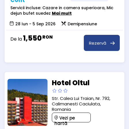
Cont
Servicii incluse: Cazare in camera superioara, Mic
dejun bufet suedez
Mai mult
28 Iun - 5 Sep 2026
Demipensiune
1,550
RON
De la
Rezervă
Hotel Oltul
Str. Calea Lui Traian, Nr. 792,
Calimanesti Caciulata,
Romania
Vezi pe
hartă