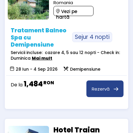
Romania
Vezi pe
hartă
Tratament Balneo
Sejur 4 nopti
Spa cu
Demipensiune
Servicii incluse: cazare 4, 5 sau 12 nopti - Check in:
Duminica
Mai mult
28 Iun - 4 Sep 2026
Demipensiune
1,484
RON
De la
Rezervă
Hotel Traian