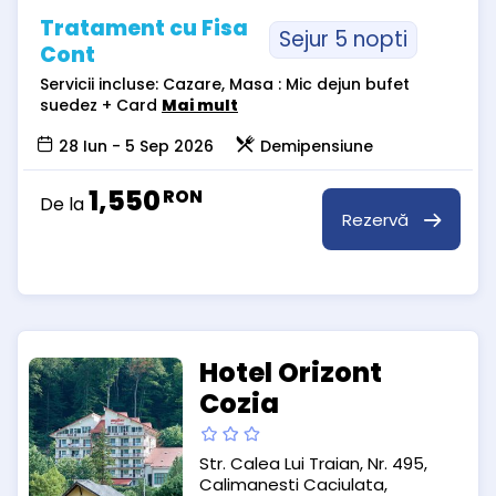
Tratament cu Fisa
Sejur 5 nopti
Cont
Servicii incluse: Cazare, Masa : Mic dejun bufet
suedez + Card
Mai mult
28 Iun - 5 Sep 2026
Demipensiune
1,550
RON
De la
Rezervă
Hotel Orizont
Cozia
Str. Calea Lui Traian, Nr. 495,
Calimanesti Caciulata,