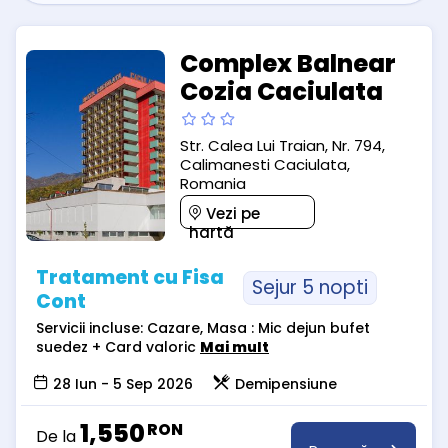
Complex Balnear
Cozia Caciulata
Str. Calea Lui Traian, Nr. 794,
Calimanesti Caciulata,
Romania
Vezi pe
hartă
Tratament cu Fisa
Sejur 5 nopti
Cont
Servicii incluse: Cazare, Masa : Mic dejun bufet
suedez + Card valoric
Mai mult
28 Iun - 5 Sep 2026
Demipensiune
1,550
RON
De la