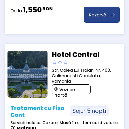
1,550
RON
De la
Rezervă
Hotel Central
Str. Calea Lui Traian, Nr. 403,
Calimanesti Caciulata,
Romania
Vezi pe
hartă
Tratament cu Fisa
Sejur 5 nopti
Cont
Servicii incluse: Cazare, Masă în sistem card valoric
70
Mai mult