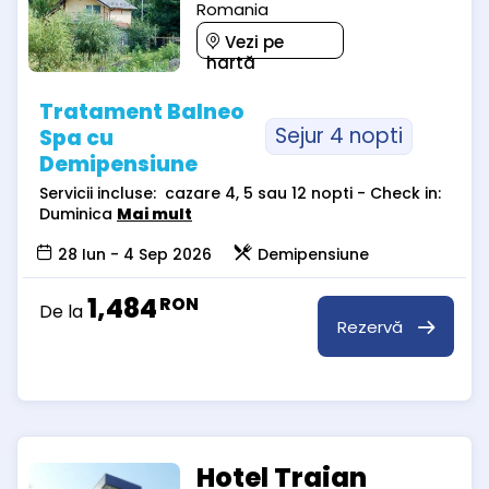
Romania
Vezi pe
hartă
Tratament Balneo
Sejur 4 nopti
Spa cu
Demipensiune
Servicii incluse: cazare 4, 5 sau 12 nopti - Check in:
Duminica
Mai mult
28 Iun - 4 Sep 2026
Demipensiune
1,484
RON
De la
Rezervă
Hotel Traian