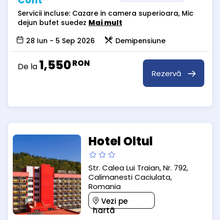
Cont
Servicii incluse: Cazare in camera superioara, Mic
dejun bufet suedez
Mai mult
28 Iun - 5 Sep 2026
Demipensiune
1,550
RON
De la
Rezervă
Hotel Oltul
Str. Calea Lui Traian, Nr. 792,
Calimanesti Caciulata,
Romania
Vezi pe
hartă