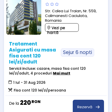
Str. Calea Lui Traian, Nr. 559,
Calimanesti Caciulata,
Romania
Vezi pe
hartă
Tratament
Asigurati cu masa
Sejur 6 nopti
fisa cont 120
lei/zi/adult
Servicii incluse: cazare, masa fisa cont 120
lei/zi/adult, 4 proceduri
Mai mult
1 Iul - 31 Aug 2026
Fisa cont 120 lei/zi/persoana
220
RON
De la
Rezervă