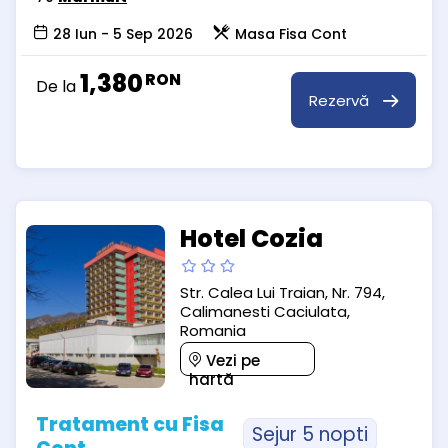
28 Iun - 5 Sep 2026
Masa Fisa Cont
1,380
RON
De la
Rezervă
Hotel Cozia
Str. Calea Lui Traian, Nr. 794,
Calimanesti Caciulata,
Romania
Vezi pe
hartă
Tratament cu Fisa
Sejur 5 nopti