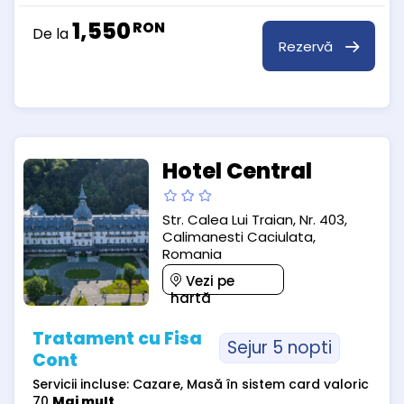
1,550
RON
De la
Rezervă
Hotel Central
Str. Calea Lui Traian, Nr. 403,
Calimanesti Caciulata,
Romania
Vezi pe
hartă
Tratament cu Fisa
Sejur 5 nopti
Cont
Servicii incluse: Cazare, Masă în sistem card valoric
70
Mai mult