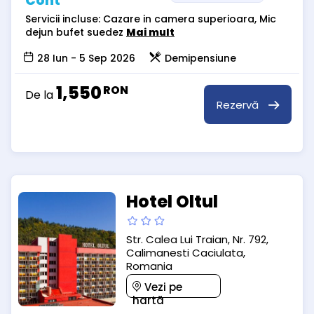
Cont
Servicii incluse: Cazare in camera superioara, Mic
dejun bufet suedez
Mai mult
28 Iun - 5 Sep 2026
Demipensiune
1,550
RON
De la
Rezervă
Hotel Oltul
Str. Calea Lui Traian, Nr. 792,
Calimanesti Caciulata,
Romania
Vezi pe
hartă