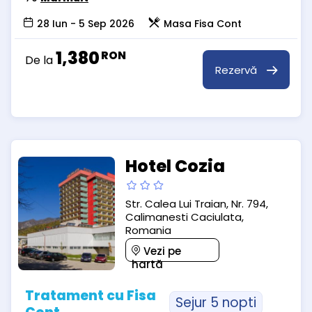
28 Iun - 5 Sep 2026
Masa Fisa Cont
1,380
RON
De la
Rezervă
Hotel Cozia
Str. Calea Lui Traian, Nr. 794,
Calimanesti Caciulata,
Romania
Vezi pe
hartă
Tratament cu Fisa
Sejur 5 nopti