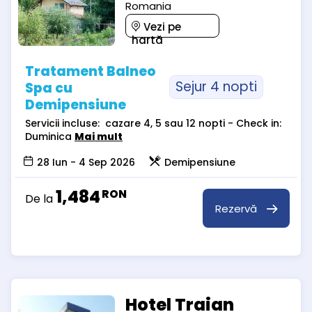
Romania
Vezi pe
hartă
Tratament Balneo
Sejur 4 nopti
Spa cu
Demipensiune
Servicii incluse: cazare 4, 5 sau 12 nopti - Check in:
Duminica
Mai mult
28 Iun - 4 Sep 2026
Demipensiune
1,484
RON
De la
Rezervă
Hotel Traian