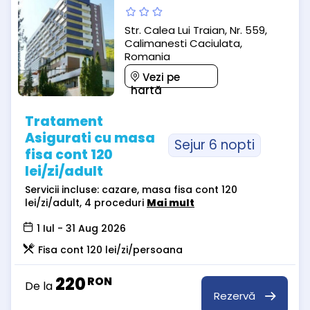
Str. Calea Lui Traian, Nr. 559,
Calimanesti Caciulata,
Romania
Vezi pe
hartă
Tratament
Asigurati cu masa
Sejur 6 nopti
fisa cont 120
lei/zi/adult
Servicii incluse: cazare, masa fisa cont 120
lei/zi/adult, 4 proceduri
Mai mult
1 Iul - 31 Aug 2026
Fisa cont 120 lei/zi/persoana
220
RON
De la
Rezervă