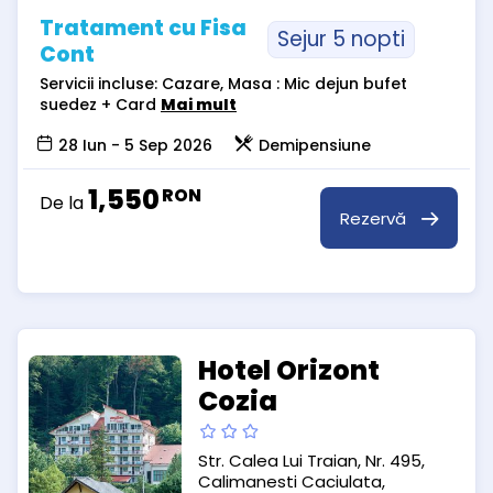
Tratament cu Fisa
Sejur 5 nopti
Cont
Servicii incluse: Cazare, Masa : Mic dejun bufet
suedez + Card
Mai mult
28 Iun - 5 Sep 2026
Demipensiune
1,550
RON
De la
Rezervă
Hotel Orizont
Cozia
Str. Calea Lui Traian, Nr. 495,
Calimanesti Caciulata,