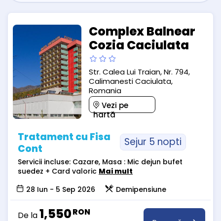
Complex Balnear
Cozia Caciulata
Str. Calea Lui Traian, Nr. 794,
Calimanesti Caciulata,
Romania
Vezi pe
hartă
Tratament cu Fisa
Sejur 5 nopti
Cont
Servicii incluse: Cazare, Masa : Mic dejun bufet
suedez + Card valoric
Mai mult
28 Iun - 5 Sep 2026
Demipensiune
1,550
RON
De la