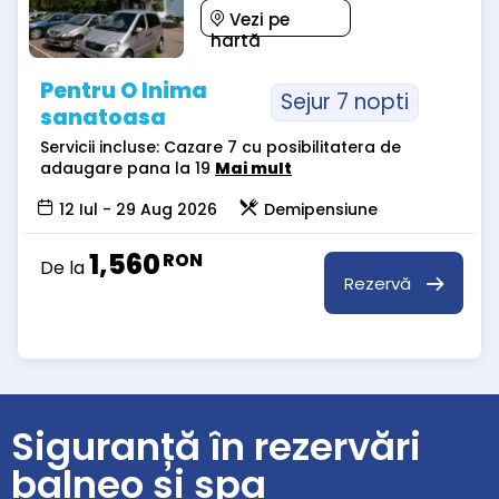
Vezi pe
hartă
Pentru O Inima
Sejur 7 nopti
sanatoasa
Servicii incluse: Cazare 7 cu posibilitatera de
adaugare pana la 19
Mai mult
12 Iul - 29 Aug 2026
Demipensiune
1,560
RON
De la
Rezervă
Siguranță în rezervări
balneo și spa