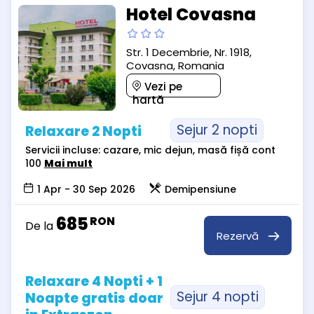
Hotel Covasna
Str. 1 Decembrie, Nr. 1918,
Covasna, Romania
Vezi pe
hartă
Sejur 2 nopti
Relaxare 2 Nopti
Servicii incluse: cazare, mic dejun, masă fișă cont
100
Mai mult
1 Apr - 30 Sep 2026
Demipensiune
685
RON
De la
Rezervă
Relaxare 4 Nopti + 1
Sejur 4 nopti
Noapte gratis doar