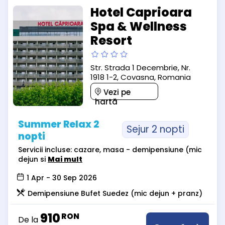
Hotel Caprioara
Spa & Wellness
Resort
Str. Strada 1 Decembrie, Nr.
1918 1-2, Covasna, Romania
Vezi pe
hartă
Summer Relax 2
Sejur 2 nopti
nopti
Servicii incluse: cazare, masa - demipensiune (mic
dejun si
Mai mult
1 Apr - 30 Sep 2026
Demipensiune Bufet Suedez (mic dejun + pranz)
910
RON
De la