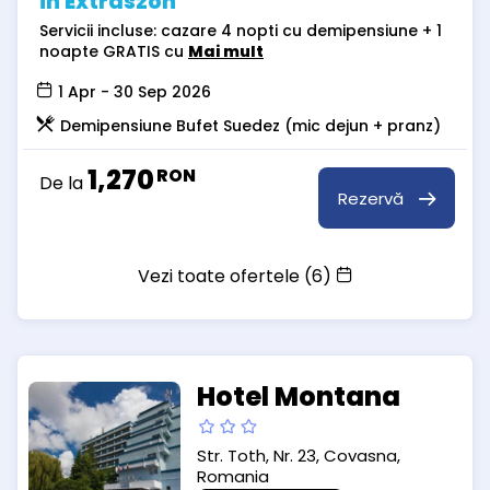
in Extraszon
Servicii incluse: cazare 4 nopti cu demipensiune + 1
noapte GRATIS cu
Mai mult
1 Apr - 30 Sep 2026
Demipensiune Bufet Suedez (mic dejun + pranz)
1,270
RON
De la
Rezervă
Vezi toate ofertele (6)
Hotel Montana
Str. Toth, Nr. 23, Covasna,
Romania