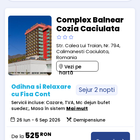
Complex Balnear
Cozia Caciulata
Str. Calea Lui Traian, Nr. 794,
Calimanesti Caciulata,
Romania
Vezi pe
hartă
Odihna si Relaxare
Sejur 2 nopti
cu Fisa Cont
Servicii incluse: Cazare, TVA, Mc dejun bufet
suedez;, Masa în sistem
Mai mult
26 Iun - 6 Sep 2026
Demipensiune
525
RON
De la