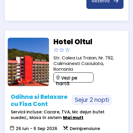
Rezervă
Hotel Oltul
Str. Calea Lui Traian, Nr. 792,
Calimanesti Caciulata,
Romania
Vezi pe
hartă
Odihna si Relaxare
Sejur 2 nopti
cu Fisa Cont
Servicii incluse: Cazare, TVA, Mc dejun bufet
suedez;, Masa în sistem
Mai mult
26 Iun - 6 Sep 2026
Demipensiune