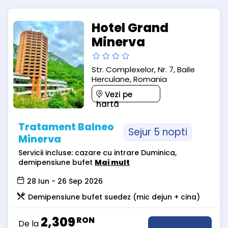
Hotel Grand
Minerva
Str. Complexelor, Nr. 7, Baile
Herculane, Romania
Vezi pe
hartă
Tratament Balneo
Sejur 5 nopti
Minerva
Servicii incluse: cazare cu intrare Duminica,
demipensiune bufet
Mai mult
28 Iun - 26 Sep 2026
Demipensiune bufet suedez (mic dejun + cina)
2,309
RON
De la