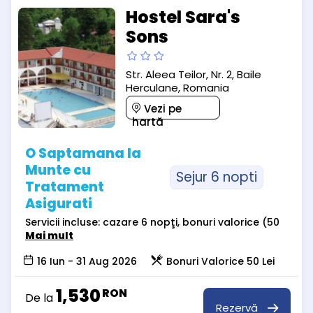
Hostel Sara's
Sons
Str. Aleea Teilor, Nr. 2, Baile
Herculane, Romania
Vezi pe
hartă
O Saptamana la
Munte cu
Sejur 6 nopti
Tratament
Asigurati
Servicii incluse: cazare 6 nopţi, bonuri valorice (50
Mai mult
16 Iun - 31 Aug 2026
Bonuri Valorice 50 Lei
1,530
RON
De la
Rezervă