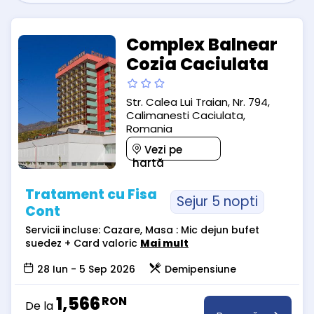
Complex Balnear
Cozia Caciulata
Str. Calea Lui Traian, Nr. 794,
Calimanesti Caciulata,
Romania
Vezi pe
hartă
Tratament cu Fisa
Sejur 5 nopti
Cont
Servicii incluse: Cazare, Masa : Mic dejun bufet
suedez + Card valoric
Mai mult
28 Iun - 5 Sep 2026
Demipensiune
1,566
RON
De la