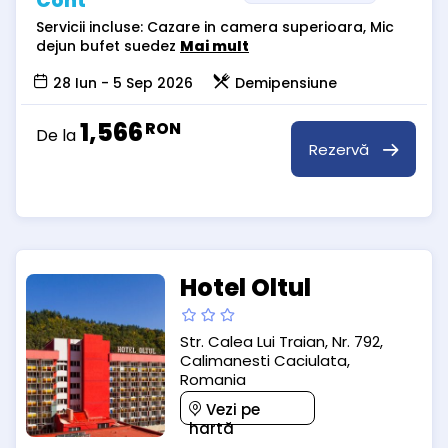
Cont
Servicii incluse: Cazare in camera superioara, Mic
dejun bufet suedez
Mai mult
28 Iun - 5 Sep 2026
Demipensiune
1,566
RON
De la
Rezervă
Hotel Oltul
Str. Calea Lui Traian, Nr. 792,
Calimanesti Caciulata,
Romania
Vezi pe
hartă