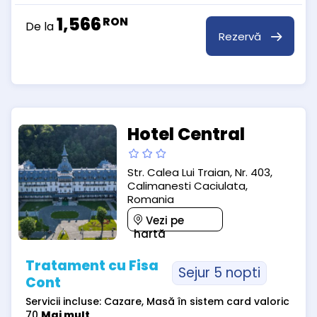
1,566
RON
De la
Rezervă
Hotel Central
Str. Calea Lui Traian, Nr. 403,
Calimanesti Caciulata,
Romania
Vezi pe
hartă
Tratament cu Fisa
Sejur 5 nopti
Cont
Servicii incluse: Cazare, Masă în sistem card valoric
70
Mai mult