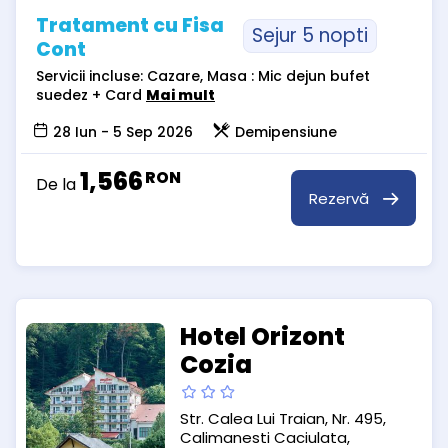
Tratament cu Fisa
Sejur 5 nopti
Cont
Servicii incluse: Cazare, Masa : Mic dejun bufet
suedez + Card
Mai mult
28 Iun - 5 Sep 2026
Demipensiune
1,566
RON
De la
Rezervă
Hotel Orizont
Cozia
Str. Calea Lui Traian, Nr. 495,
Calimanesti Caciulata,