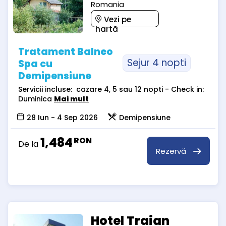
Romania
Vezi pe
hartă
Tratament Balneo
Sejur 4 nopti
Spa cu
Demipensiune
Servicii incluse: cazare 4, 5 sau 12 nopti - Check in:
Duminica
Mai mult
28 Iun - 4 Sep 2026
Demipensiune
1,484
RON
De la
Rezervă
Hotel Traian