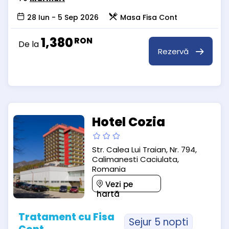
28 Iun - 5 Sep 2026
Masa Fisa Cont
1,380
RON
De la
Rezervă
Hotel Cozia
Str. Calea Lui Traian, Nr. 794,
Calimanesti Caciulata,
Romania
Vezi pe
hartă
Tratament cu Fisa
Sejur 5 nopti