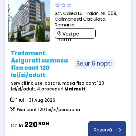
Str. Calea Lui Traian, Nr. 559,
Calimanesti Caciulata,
Romania
Vezi pe
hartă
Tratament
Asigurati cu masa
Sejur 6 nopti
fisa cont 120
lei/zi/adult
Servicii incluse: cazare, masa fisa cont 120
lei/zi/adult, 4 proceduri
Mai mult
1 Iul - 31 Aug 2026
Fisa cont 120 lei/zi/persoana
220
RON
De la
Rezervă