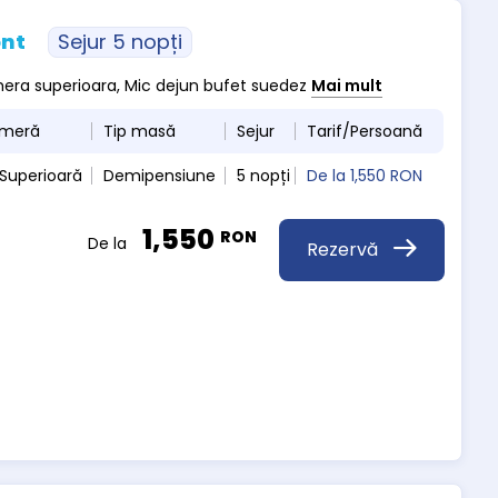
ont
Sejur 5 nopți
amera superioara, Mic dejun bufet suedez
Mai mult
ameră
Tip masă
Sejur
Tarif/Persoană
Superioară
Demipensiune
5 nopți
De la
1,550 RON
1,550
RON
De la
Rezervă