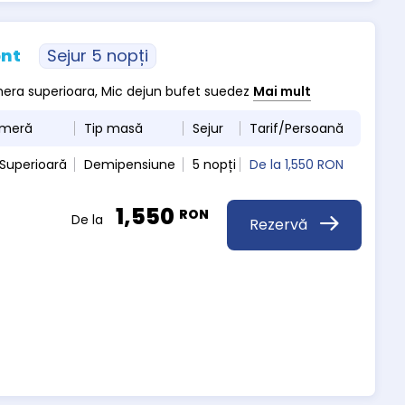
ont
Sejur 5 nopți
amera superioara, Mic dejun bufet suedez
Mai mult
ameră
Tip masă
Sejur
Tarif/Persoană
Superioară
Demipensiune
5 nopți
De la
1,550 RON
1,550
RON
De la
Rezervă