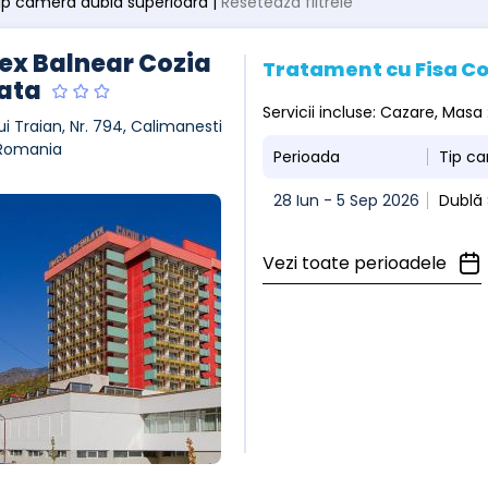
 tip camera dubla superioara |
Resetează filtrele
x Balnear Cozia
Tratament cu Fisa C
ata
Servicii incluse: Cazare, Masa
ui Traian, Nr. 794, Calimanesti
 Romania
Perioada
Tip c
28 Iun - 5 Sep 2026
Dublă 
Vezi toate perioadele