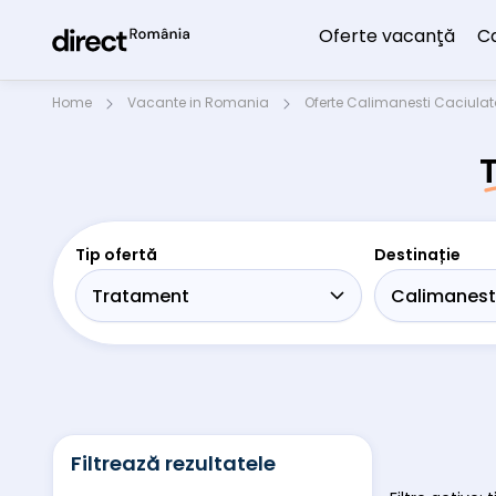
Oferte vacanţă
C
Home
Vacante in Romania
Oferte Calimanesti Caciula
Tip ofertă
Destinație
Filtrează rezultatele