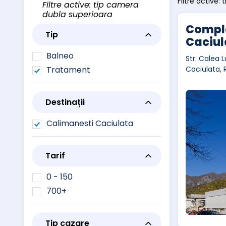
Filtre active:
Filtre active: tip camera
dubla superioara
Comple
Tip
Caciul
Balneo
Str. Calea L
Tratament
Caciulata,
Destinații
Calimanesti Caciulata
Tarif
0 - 150
700+
Tip cazare