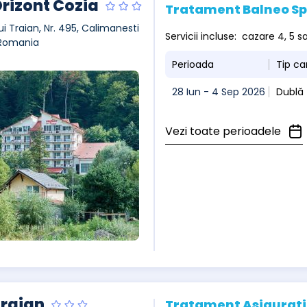
Orizont Cozia
Tratament Balneo S
ui Traian, Nr. 495, Calimanesti
Servicii incluse: cazare 4, 5 
 Romania
Perioada
Tip c
28 Iun - 4 Sep 2026
Dublă 
Vezi toate perioadele
Traian
Tratament Asigurati c