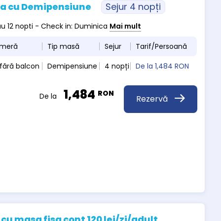
pa cu Demipensiune
Sejur 4 nopți
sau 12 nopti - Check in: Duminica
Mai mult
ameră
Tip masă
Sejur
Tarif/Persoană
fără balcon
Demipensiune
4 nopți
De la
1,484 RON
1,484
RON
De la
Rezervă
u masa fisa cont 120 lei/zi/adult