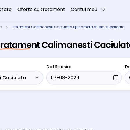
azare
Oferte cu tratament
Contul meu
ta
Tratament Calimanesti Caciulata tip camera dubla superioara
Tratament Calimanesti Caciulat
Dată sosire
Da