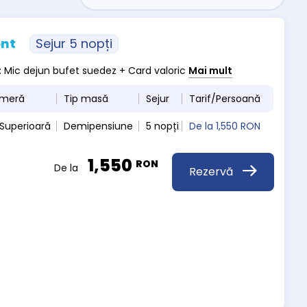
ont
Sejur 5 nopți
 : Mic dejun bufet suedez + Card valoric
Mai mult
ameră
Tip masă
Sejur
Tarif/Persoană
Superioară
Demipensiune
5 nopți
De la
1,550 RON
1,550
RON
De la
Rezervă