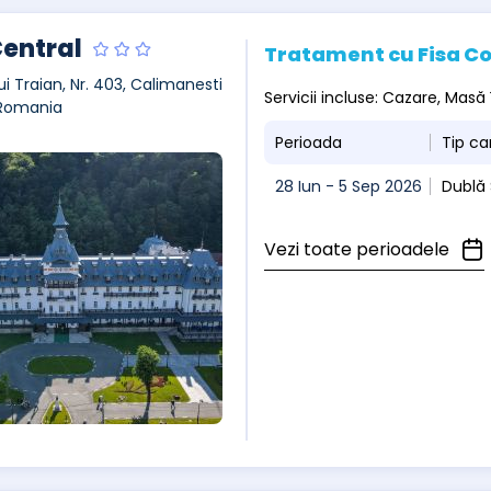
Central
Tratament cu Fisa C
ui Traian, Nr. 403, Calimanesti
Servicii incluse: Cazare, Masă
 Romania
Perioada
Tip c
28 Iun - 5 Sep 2026
Dublă
Vezi toate perioadele