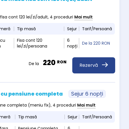
fisa cont 120 lei/zi/adult, 4 proceduri
Mai mult
ameră
Tip masă
Sejur
Tarif/Persoană
 cu
Fisa cont 120
6
De la
220 RON
n
lei/zi/persoana
nopți
220
RON
De la
Rezervă
 cu pensiune completa
Sejur 6 nopți
siune completa (meniu fix), 4 proceduri
Mai mult
ameră
Tip masă
Sejur
Tarif/Persoană
fara
Pensiune Completa
6