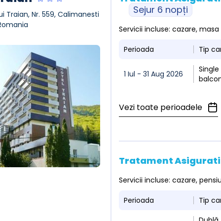
Sejur 6 nopți
ui Traian, Nr. 559, Calimanesti
 Romania
Servicii incluse: cazare, masa 
Perioada
Tip c
Single
1 Iul - 31 Aug 2026
balco
Vezi toate perioadele
Tratament Asigurati
Servicii incluse: cazare, pen
Perioada
Tip c
Dublă 