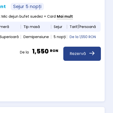
ont
Sejur 5 nopți
a : Mic dejun bufet suedez + Card
Mai mult
ameră
Tip masă
Sejur
Tarif/Persoană
Superioară
Demipensiune
5 nopți
De la
1,550 RON
1,550
RON
De la
Rezervă