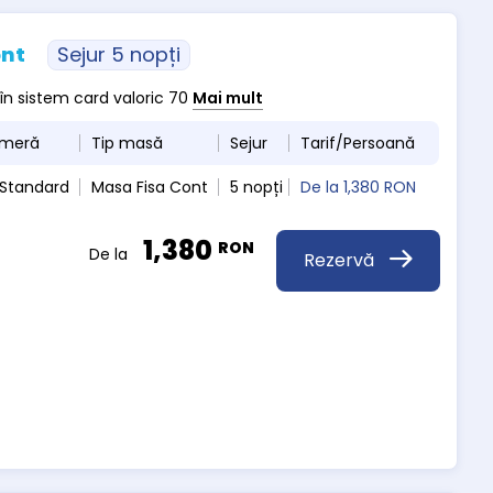
ont
Sejur 5 nopți
 în sistem card valoric 70
Mai mult
ameră
Tip masă
Sejur
Tarif/Persoană
 Standard
Masa Fisa Cont
5 nopți
De la
1,380 RON
1,380
RON
De la
Rezervă