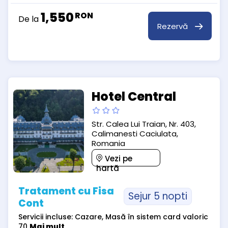
1,550
RON
De la
Rezervă
Hotel Central
Str. Calea Lui Traian, Nr. 403,
Calimanesti Caciulata,
Romania
Vezi pe
hartă
Tratament cu Fisa
Sejur 5 nopti
Cont
Servicii incluse: Cazare, Masă în sistem card valoric
70
Mai mult