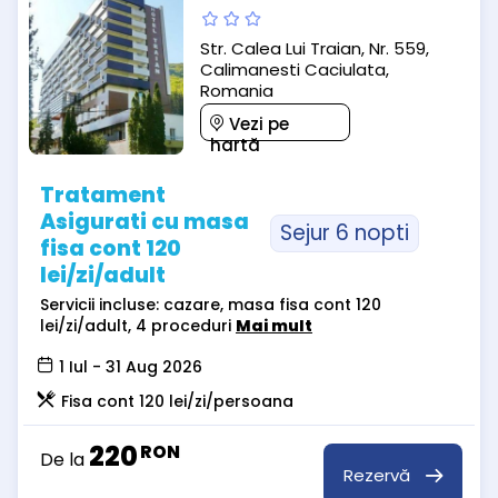
Str. Calea Lui Traian, Nr. 559,
Calimanesti Caciulata,
Romania
Vezi pe
hartă
Tratament
Asigurati cu masa
Sejur 6 nopti
fisa cont 120
lei/zi/adult
Servicii incluse: cazare, masa fisa cont 120
lei/zi/adult, 4 proceduri
Mai mult
1 Iul - 31 Aug 2026
Fisa cont 120 lei/zi/persoana
220
RON
De la
Rezervă