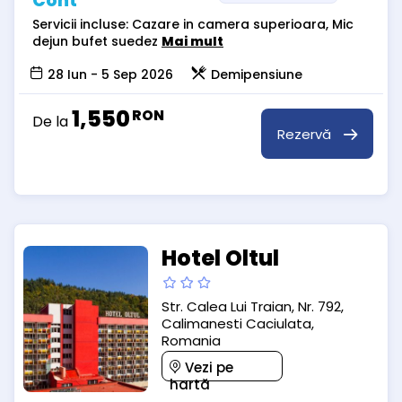
Cont
Servicii incluse: Cazare in camera superioara, Mic
dejun bufet suedez
Mai mult
28 Iun - 5 Sep 2026
Demipensiune
1,550
RON
De la
Rezervă
Hotel Oltul
Str. Calea Lui Traian, Nr. 792,
Calimanesti Caciulata,
Romania
Vezi pe
hartă