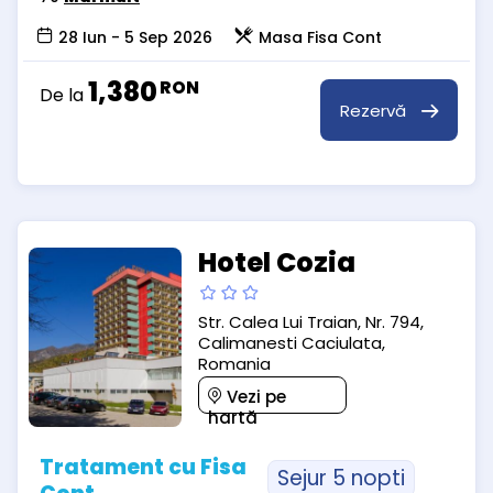
28 Iun - 5 Sep 2026
Masa Fisa Cont
1,380
RON
De la
Rezervă
Hotel Cozia
Str. Calea Lui Traian, Nr. 794,
Calimanesti Caciulata,
Romania
Vezi pe
hartă
Tratament cu Fisa
Sejur 5 nopti