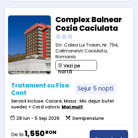
Complex Balnear
Cozia Caciulata
Str. Calea Lui Traian, Nr. 794,
Calimanesti Caciulata,
Romania
Vezi pe
hartă
Tratament cu Fisa
Sejur 5 nopti
Cont
Servicii incluse: Cazare, Masa : Mic dejun bufet
suedez + Card valoric
Mai mult
28 Iun - 5 Sep 2026
Demipensiune
1,550
RON
De la