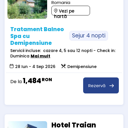
Romania
Vezi pe
hartă
Tratament Balneo
Sejur 4 nopti
Spa cu
Demipensiune
Servicii incluse: cazare 4, 5 sau 12 nopti - Check in:
Duminica
Mai mult
28 Iun - 4 Sep 2026
Demipensiune
1,484
RON
De la
Rezervă
Hotel Traian