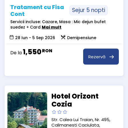
Tratament cu Fisa
Sejur 5 nopti
Cont
Servicii incluse: Cazare, Masa : Mic dejun bufet
suedez + Card
Mai mult
28 Iun - 5 Sep 2026
Demipensiune
1,550
RON
De la
Rezervă
Hotel Orizont
Cozia
Str. Calea Lui Traian, Nr. 495,
Calimanesti Caciulata,