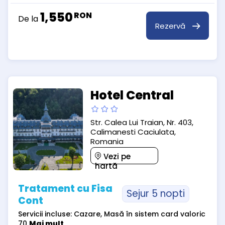
1,550
RON
De la
Rezervă
Hotel Central
Str. Calea Lui Traian, Nr. 403,
Calimanesti Caciulata,
Romania
Vezi pe
hartă
Tratament cu Fisa
Sejur 5 nopti
Cont
Servicii incluse: Cazare, Masă în sistem card valoric
70
Mai mult