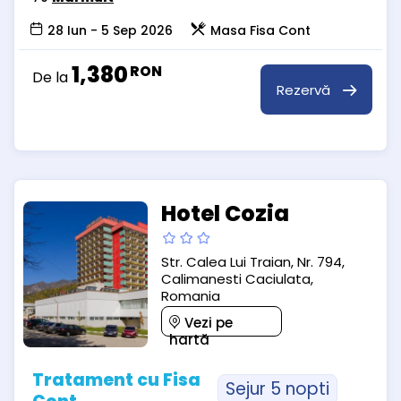
28 Iun - 5 Sep 2026
Masa Fisa Cont
1,380
RON
De la
Rezervă
Hotel Cozia
Str. Calea Lui Traian, Nr. 794,
Calimanesti Caciulata,
Romania
Vezi pe
hartă
Tratament cu Fisa
Sejur 5 nopti