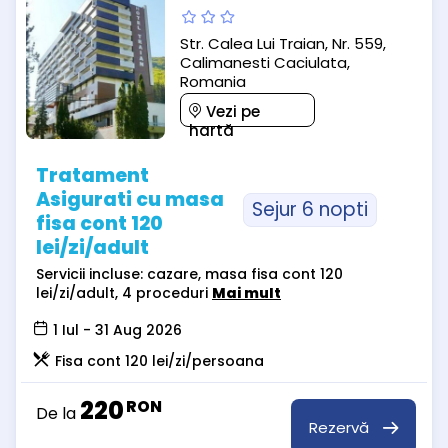
Str. Calea Lui Traian, Nr. 559,
Calimanesti Caciulata,
Romania
Vezi pe
hartă
Tratament
Asigurati cu masa
Sejur 6 nopti
fisa cont 120
lei/zi/adult
Servicii incluse: cazare, masa fisa cont 120
lei/zi/adult, 4 proceduri
Mai mult
1 Iul - 31 Aug 2026
Fisa cont 120 lei/zi/persoana
220
RON
De la
Rezervă