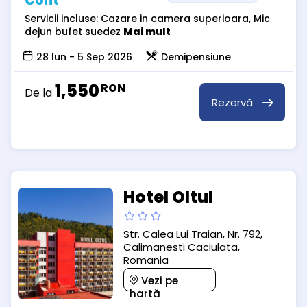
Cont
Servicii incluse: Cazare in camera superioara, Mic
dejun bufet suedez
Mai mult
28 Iun - 5 Sep 2026
Demipensiune
1,550
RON
De la
Rezervă
Hotel Oltul
Str. Calea Lui Traian, Nr. 792,
Calimanesti Caciulata,
Romania
Vezi pe
hartă