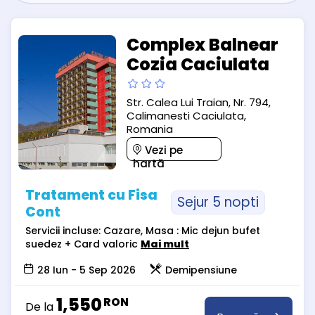
Complex Balnear
Cozia Caciulata
Str. Calea Lui Traian, Nr. 794,
Calimanesti Caciulata,
Romania
Vezi pe
hartă
Tratament cu Fisa
Sejur 5 nopti
Cont
Servicii incluse: Cazare, Masa : Mic dejun bufet
suedez + Card valoric
Mai mult
28 Iun - 5 Sep 2026
Demipensiune
1,550
RON
De la