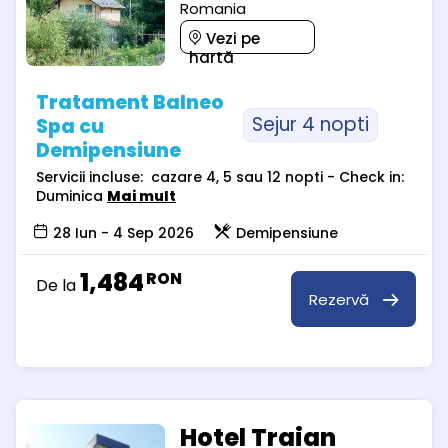
Romania
Vezi pe
hartă
Tratament Balneo
Sejur 4 nopti
Spa cu
Demipensiune
Servicii incluse: cazare 4, 5 sau 12 nopti - Check in:
Duminica
Mai mult
28 Iun - 4 Sep 2026
Demipensiune
1,484
RON
De la
Rezervă
Hotel Traian