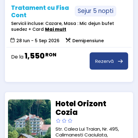
Tratament cu Fisa
Sejur 5 nopti
Cont
Servicii incluse: Cazare, Masa : Mic dejun bufet
suedez + Card
Mai mult
28 Iun - 5 Sep 2026
Demipensiune
1,550
RON
De la
Rezervă
Hotel Orizont
Cozia
Str. Calea Lui Traian, Nr. 495,
Calimanesti Caciulata,