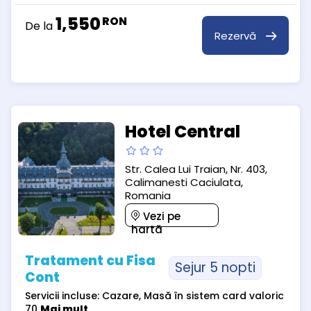
1,550
RON
De la
Rezervă
Hotel Central
Str. Calea Lui Traian, Nr. 403,
Calimanesti Caciulata,
Romania
Vezi pe
hartă
Tratament cu Fisa
Sejur 5 nopti
Cont
Servicii incluse: Cazare, Masă în sistem card valoric
70
Mai mult