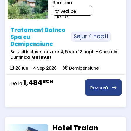
Romania
Vezi pe
hartă
Tratament Balneo
Sejur 4 nopti
Spa cu
Demipensiune
Servicii incluse: cazare 4, 5 sau 12 nopti - Check in:
Duminica
Mai mult
28 Iun - 4 Sep 2026
Demipensiune
1,484
RON
De la
Rezervă
Hotel Traian