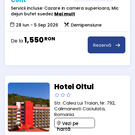
Cont
Servicii incluse: Cazare in camera superioara, Mic
dejun bufet suedez
Mai mult
28 Iun - 5 Sep 2026
Demipensiune
1,550
RON
De la
Rezervă
Hotel Oltul
Str. Calea Lui Traian, Nr. 792,
Calimanesti Caciulata,
Romania
Vezi pe
hartă