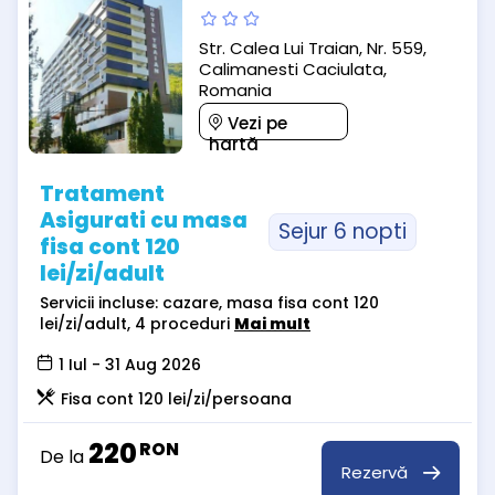
Str. Calea Lui Traian, Nr. 559,
Calimanesti Caciulata,
Romania
Vezi pe
hartă
Tratament
Asigurati cu masa
Sejur 6 nopti
fisa cont 120
lei/zi/adult
Servicii incluse: cazare, masa fisa cont 120
lei/zi/adult, 4 proceduri
Mai mult
1 Iul - 31 Aug 2026
Fisa cont 120 lei/zi/persoana
220
RON
De la
Rezervă