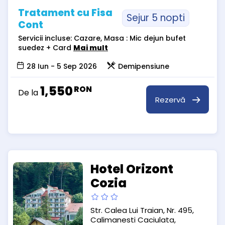
Tratament cu Fisa
Sejur 5 nopti
Cont
Servicii incluse: Cazare, Masa : Mic dejun bufet
suedez + Card
Mai mult
28 Iun - 5 Sep 2026
Demipensiune
1,550
RON
De la
Rezervă
Hotel Orizont
Cozia
Str. Calea Lui Traian, Nr. 495,
Calimanesti Caciulata,