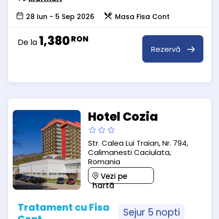
28 Iun - 5 Sep 2026
Masa Fisa Cont
1,380
RON
De la
Rezervă
Hotel Cozia
Str. Calea Lui Traian, Nr. 794,
Calimanesti Caciulata,
Romania
Vezi pe
hartă
Tratament cu Fisa
Sejur 5 nopti