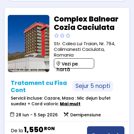
Complex Balnear
Cozia Caciulata
Str. Calea Lui Traian, Nr. 794,
Calimanesti Caciulata,
Romania
Vezi pe
hartă
Tratament cu Fisa
Sejur 5 nopti
Cont
Servicii incluse: Cazare, Masa : Mic dejun bufet
suedez + Card valoric
Mai mult
28 Iun - 5 Sep 2026
Demipensiune
1,550
RON
De la