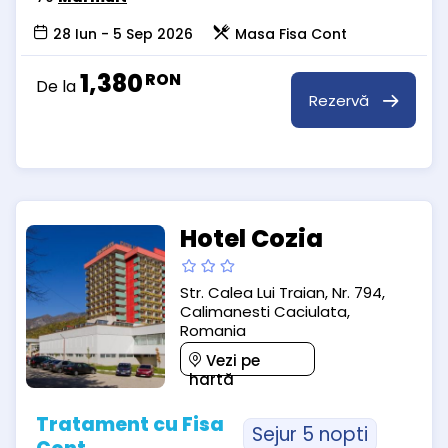
28 Iun - 5 Sep 2026
Masa Fisa Cont
1,380
RON
De la
Rezervă
Hotel Cozia
Str. Calea Lui Traian, Nr. 794,
Calimanesti Caciulata,
Romania
Vezi pe
hartă
Tratament cu Fisa
Sejur 5 nopti