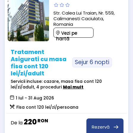
Str. Calea Lui Traian, Nr. 559,
Calimanesti Caciulata,
Romania
Vezi pe
hartă
Tratament
Asigurati cu masa
Sejur 6 nopti
fisa cont 120
lei/zi/adult
Servicii incluse: cazare, masa fisa cont 120
lei/zi/adult, 4 proceduri
Mai mult
1 Iul - 31 Aug 2026
Fisa cont 120 lei/zi/persoana
220
RON
De la
Rezervă