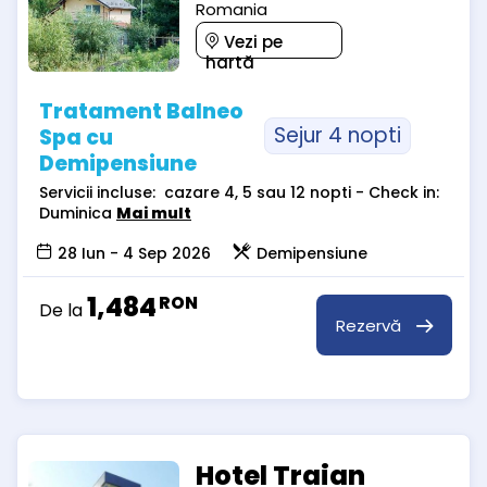
Romania
Vezi pe
hartă
Tratament Balneo
Sejur 4 nopti
Spa cu
Demipensiune
Servicii incluse: cazare 4, 5 sau 12 nopti - Check in:
Duminica
Mai mult
28 Iun - 4 Sep 2026
Demipensiune
1,484
RON
De la
Rezervă
Hotel Traian