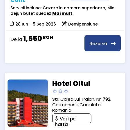
Cont
Servicii incluse: Cazare in camera superioara, Mic
dejun bufet suedez
Mai mult
28 Iun - 5 Sep 2026
Demipensiune
1,550
RON
De la
Rezervă
Hotel Oltul
Str. Calea Lui Traian, Nr. 792,
Calimanesti Caciulata,
Romania
Vezi pe
hartă