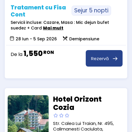
Tratament cu Fisa
Sejur 5 nopti
Cont
Servicii incluse: Cazare, Masa : Mic dejun bufet
suedez + Card
Mai mult
28 Iun - 5 Sep 2026
Demipensiune
1,550
RON
De la
Rezervă
Hotel Orizont
Cozia
Str. Calea Lui Traian, Nr. 495,
Calimanesti Caciulata,