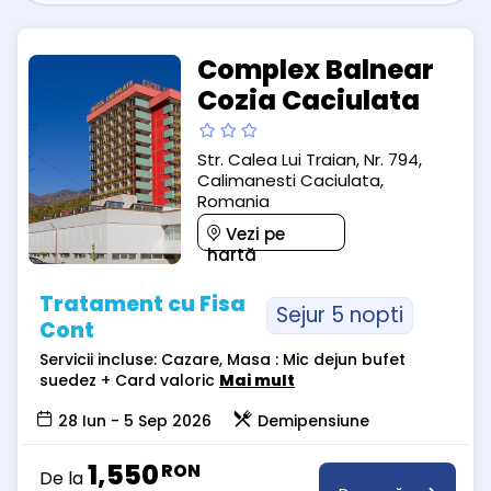
Complex Balnear
Cozia Caciulata
Str. Calea Lui Traian, Nr. 794,
Calimanesti Caciulata,
Romania
Vezi pe
hartă
Tratament cu Fisa
Sejur 5 nopti
Cont
Servicii incluse: Cazare, Masa : Mic dejun bufet
suedez + Card valoric
Mai mult
28 Iun - 5 Sep 2026
Demipensiune
1,550
RON
De la