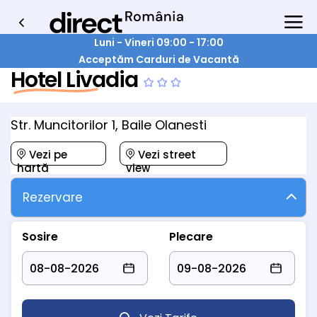
Luni - Vineri 09:00 - 17:00
Acceptăm Carduri de Vacantă
Hotel Livadia
Str. Muncitorilor 1, Baile Olanesti
Vezi pe
Vezi street
hartă
view
Rezervare
Sosire
Plecare