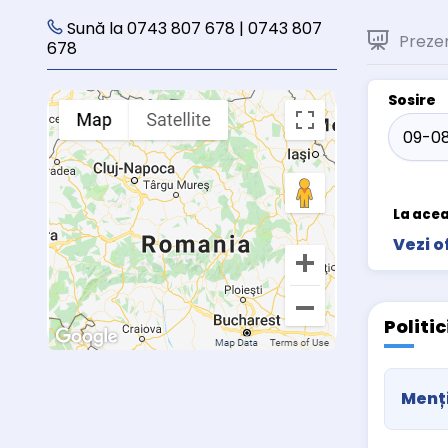
Sună la 0743 807 678 | 0743 807
Preze
678
Sosire
La acea
Vezi o
Politi
Menți