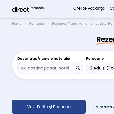
Oferte vacanţă
C
Home
Romania
Regiunea Transilvania
Judetul Har
Reze
Destinația/numele hotelului
Persoane
Vezi Tarife şi Perioade
Str. Sfanta