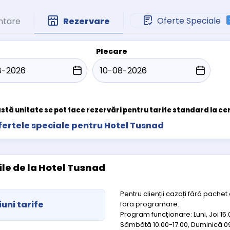
Oferte Speciale
ntare
Rezervare
Plecare
stă unitate se pot face rezervări pentru tarife standard la ce
fertele speciale pentru Hotel Tusnad
cile de la Hotel Tusnad
Pentru clienții cazați fără pachet
uni tarife
fără programare.
Program funcţionare: Luni, Joi 15.0
Sâmbătă 10.00-17.00, Duminică 0