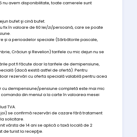
25 nu avem disponibilitate, toate camerele sunt
un bufet şi cină bufet.
 fix în valoare de 60 lei/zi/persoană, care se poate
iune.
re și a perioadelor speciale (Sărbătorile pascale,
embrie, Crăciun şi Revelion) tarifele cu mic dejun nu se
ile pot fi făcute doar la tarifele de demipensiune,
cială (dacă există astfel de ofertă). Pentru
ar rezervări cu oferta specială valabilă pentru acea
tilor cu demipensiune/pensiune completă este mai mic
ea comanda din meniul a la carte în valoarea mesei
clud TVA.
-joi) se confirmă rezervări de cazare fără tratament
a solicitare.
init vârsta de 14 ani se aplică o taxă locală de 2
t de turist la recepţie.