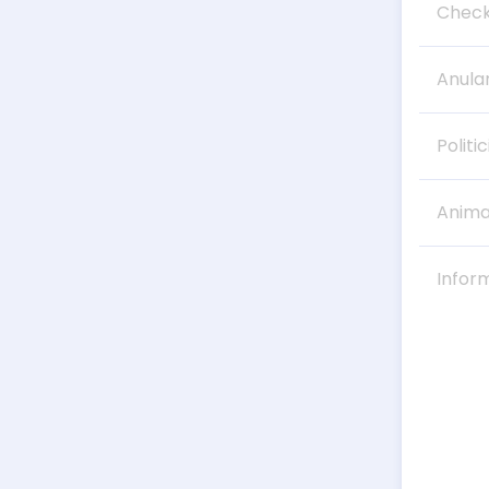
Check
Anula
Politic
Anima
Infor