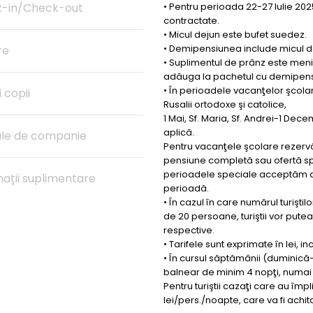
-in/Check-out
• Pentru perioada 22-27 Iulie 20
contractate.
• Micul dejun este bufet suedez.
• Demipensiunea include micul dej
re
• Suplimentul de prânz este meniu
adăuga la pachetul cu demipens
• În perioadele vacanţelor şcola
i copii
Rusalii ortodoxe şi catolice,
1 Mai, Sf. Maria, Sf. Andrei-1 Dec
aplică.
le de companie
Pentru vacanţele şcolare rezervăr
pensiune completă sau ofertă spe
perioadele speciale acceptăm do
mații suplimentare
perioadă.
• În cazul în care numărul turiş
de 20 persoane, turiştii vor put
respective.
• Tarifele sunt exprimate în lei, in
• În cursul săptămânii (duminică
balnear de minim 4 nopţi, numai l
Pentru turiştii cazaţi care au împl
lei/pers./noapte, care va fi achita