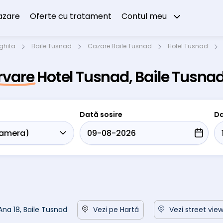
azare
Oferte cu tratament
Contul meu
ghita
Baile Tusnad
Cazare Baile Tusnad
Hotel Tusnad
rvare Hotel Tusnad, Baile Tusna
Dată sosire
Da
 Ana 18, Baile Tusnad
Vezi pe Hartă
Vezi street vie