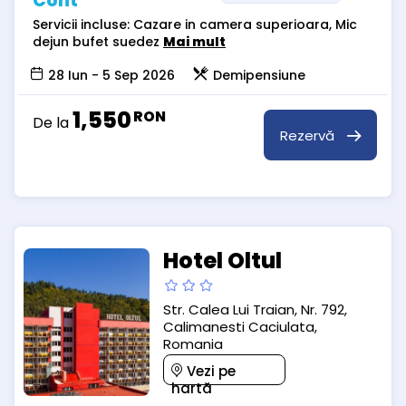
Cont
Servicii incluse: Cazare in camera superioara, Mic
dejun bufet suedez
Mai mult
28 Iun - 5 Sep 2026
Demipensiune
1,550
RON
De la
Rezervă
Hotel Oltul
Str. Calea Lui Traian, Nr. 792,
Calimanesti Caciulata,
Romania
Vezi pe
hartă