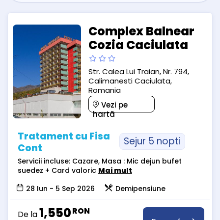
Complex Balnear
Cozia Caciulata
Str. Calea Lui Traian, Nr. 794,
Calimanesti Caciulata,
Romania
Vezi pe
hartă
Tratament cu Fisa
Sejur 5 nopti
Cont
Servicii incluse: Cazare, Masa : Mic dejun bufet
suedez + Card valoric
Mai mult
28 Iun - 5 Sep 2026
Demipensiune
1,550
RON
De la