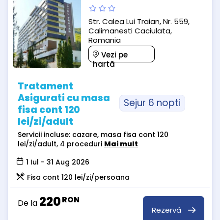
Str. Calea Lui Traian, Nr. 559,
Calimanesti Caciulata,
Romania
Vezi pe
hartă
Tratament
Asigurati cu masa
Sejur 6 nopti
fisa cont 120
lei/zi/adult
Servicii incluse: cazare, masa fisa cont 120
lei/zi/adult, 4 proceduri
Mai mult
1 Iul - 31 Aug 2026
Fisa cont 120 lei/zi/persoana
220
RON
De la
Rezervă