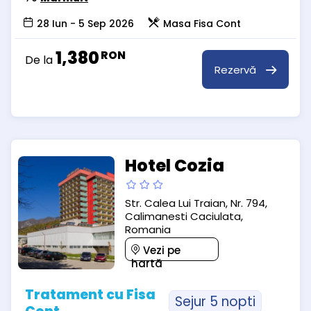
28 Iun - 5 Sep 2026
Masa Fisa Cont
1,380
RON
De la
Rezervă
Hotel Cozia
Str. Calea Lui Traian, Nr. 794,
Calimanesti Caciulata,
Romania
Vezi pe
hartă
Tratament cu Fisa
Sejur 5 nopti