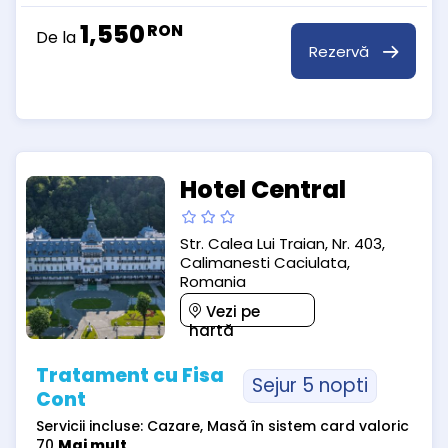
1,550
RON
De la
Rezervă
Hotel Central
Str. Calea Lui Traian, Nr. 403,
Calimanesti Caciulata,
Romania
Vezi pe
hartă
Tratament cu Fisa
Sejur 5 nopti
Cont
Servicii incluse: Cazare, Masă în sistem card valoric
70
Mai mult