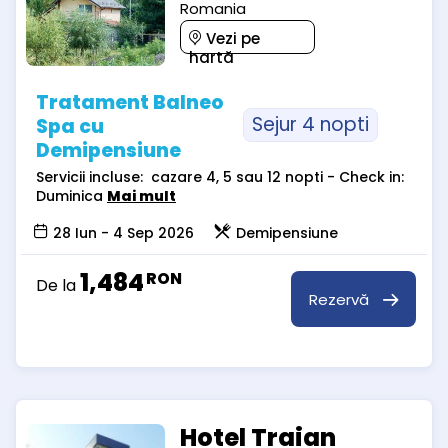
Romania
Vezi pe
hartă
Tratament Balneo
Sejur 4 nopti
Spa cu
Demipensiune
Servicii incluse: cazare 4, 5 sau 12 nopti - Check in:
Duminica
Mai mult
28 Iun - 4 Sep 2026
Demipensiune
1,484
RON
De la
Rezervă
Hotel Traian