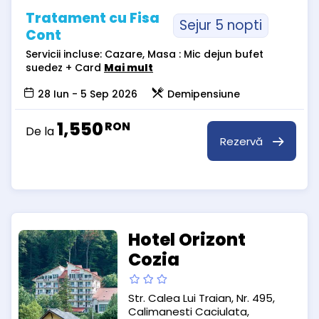
Tratament cu Fisa
Sejur 5 nopti
Cont
Servicii incluse: Cazare, Masa : Mic dejun bufet
suedez + Card
Mai mult
28 Iun - 5 Sep 2026
Demipensiune
1,550
RON
De la
Rezervă
Hotel Orizont
Cozia
Str. Calea Lui Traian, Nr. 495,
Calimanesti Caciulata,