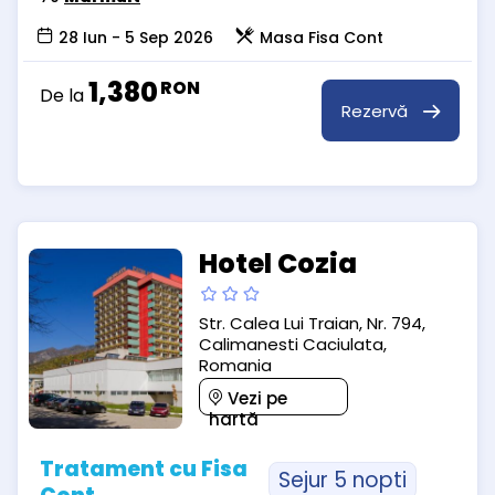
28 Iun - 5 Sep 2026
Masa Fisa Cont
1,380
RON
De la
Rezervă
Hotel Cozia
Str. Calea Lui Traian, Nr. 794,
Calimanesti Caciulata,
Romania
Vezi pe
hartă
Tratament cu Fisa
Sejur 5 nopti