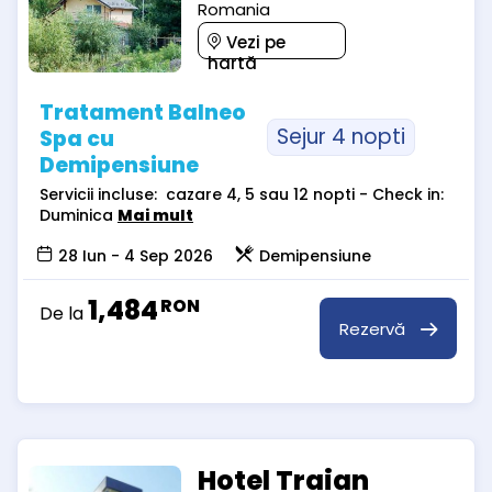
Romania
Vezi pe
hartă
Tratament Balneo
Sejur 4 nopti
Spa cu
Demipensiune
Servicii incluse: cazare 4, 5 sau 12 nopti - Check in:
Duminica
Mai mult
28 Iun - 4 Sep 2026
Demipensiune
1,484
RON
De la
Rezervă
Hotel Traian