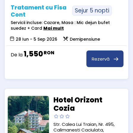
Tratament cu Fisa
Sejur 5 nopti
Cont
Servicii incluse: Cazare, Masa : Mic dejun bufet
suedez + Card
Mai mult
28 Iun - 5 Sep 2026
Demipensiune
1,550
RON
De la
Rezervă
Hotel Orizont
Cozia
Str. Calea Lui Traian, Nr. 495,
Calimanesti Caciulata,