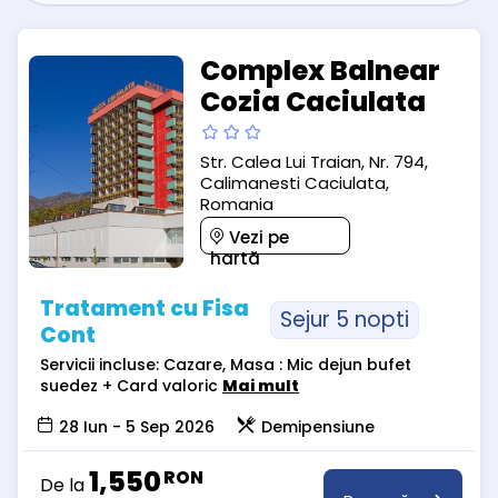
Complex Balnear
Cozia Caciulata
Str. Calea Lui Traian, Nr. 794,
Calimanesti Caciulata,
Romania
Vezi pe
hartă
Tratament cu Fisa
Sejur 5 nopti
Cont
Servicii incluse: Cazare, Masa : Mic dejun bufet
suedez + Card valoric
Mai mult
28 Iun - 5 Sep 2026
Demipensiune
1,550
RON
De la