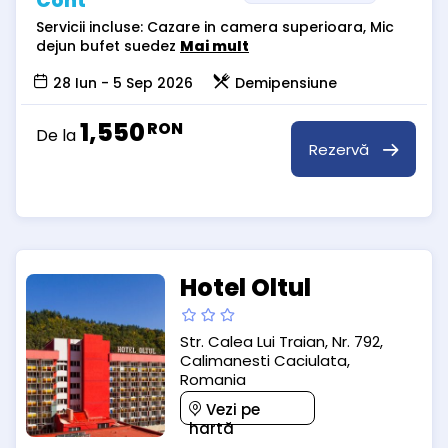
Cont
Servicii incluse: Cazare in camera superioara, Mic
dejun bufet suedez
Mai mult
28 Iun - 5 Sep 2026
Demipensiune
1,550
RON
De la
Rezervă
Hotel Oltul
Str. Calea Lui Traian, Nr. 792,
Calimanesti Caciulata,
Romania
Vezi pe
hartă