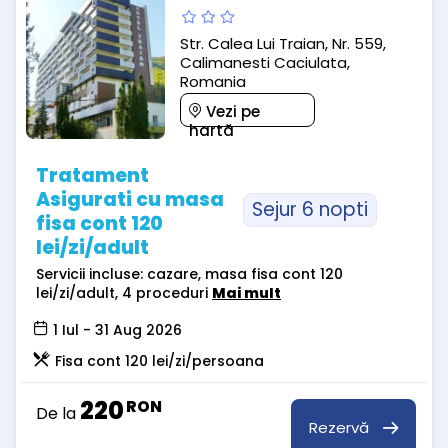
Str. Calea Lui Traian, Nr. 559,
Calimanesti Caciulata,
Romania
Vezi pe
hartă
Tratament
Asigurati cu masa
Sejur 6 nopti
fisa cont 120
lei/zi/adult
Servicii incluse: cazare, masa fisa cont 120
lei/zi/adult, 4 proceduri
Mai mult
1 Iul - 31 Aug 2026
Fisa cont 120 lei/zi/persoana
220
RON
De la
Rezervă