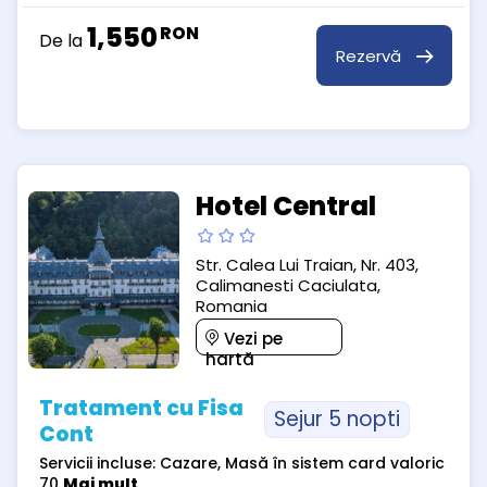
1,550
RON
De la
Rezervă
Hotel Central
Str. Calea Lui Traian, Nr. 403,
Calimanesti Caciulata,
Romania
Vezi pe
hartă
Tratament cu Fisa
Sejur 5 nopti
Cont
Servicii incluse: Cazare, Masă în sistem card valoric
70
Mai mult