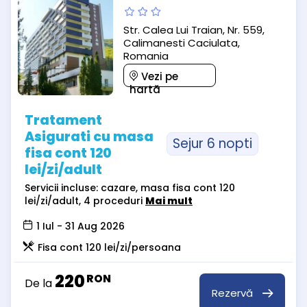
Str. Calea Lui Traian, Nr. 559,
Calimanesti Caciulata,
Romania
Vezi pe
hartă
Tratament
Asigurati cu masa
Sejur 6 nopti
fisa cont 120
lei/zi/adult
Servicii incluse: cazare, masa fisa cont 120
lei/zi/adult, 4 proceduri
Mai mult
1 Iul - 31 Aug 2026
Fisa cont 120 lei/zi/persoana
220
RON
De la
Rezervă