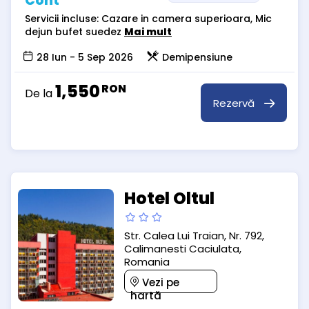
Cont
Servicii incluse: Cazare in camera superioara, Mic
dejun bufet suedez
Mai mult
28 Iun - 5 Sep 2026
Demipensiune
1,550
RON
De la
Rezervă
Hotel Oltul
Str. Calea Lui Traian, Nr. 792,
Calimanesti Caciulata,
Romania
Vezi pe
hartă