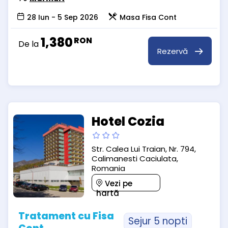
28 Iun - 5 Sep 2026
Masa Fisa Cont
1,380
RON
De la
Rezervă
Hotel Cozia
Str. Calea Lui Traian, Nr. 794,
Calimanesti Caciulata,
Romania
Vezi pe
hartă
Tratament cu Fisa
Sejur 5 nopti