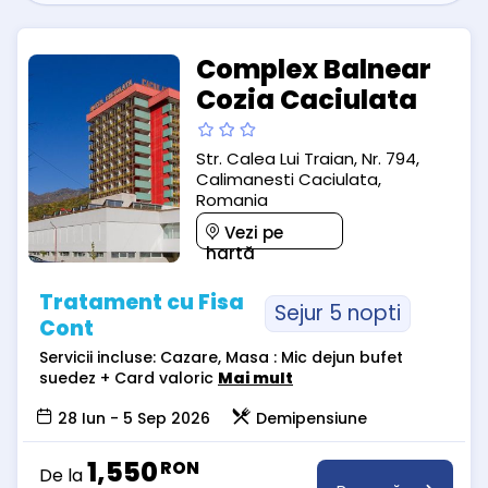
Complex Balnear
Cozia Caciulata
Str. Calea Lui Traian, Nr. 794,
Calimanesti Caciulata,
Romania
Vezi pe
hartă
Tratament cu Fisa
Sejur 5 nopti
Cont
Servicii incluse: Cazare, Masa : Mic dejun bufet
suedez + Card valoric
Mai mult
28 Iun - 5 Sep 2026
Demipensiune
1,550
RON
De la