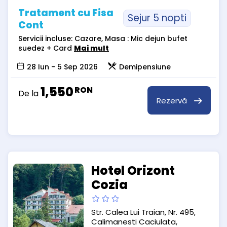
Tratament cu Fisa
Sejur 5 nopti
Cont
Servicii incluse: Cazare, Masa : Mic dejun bufet
suedez + Card
Mai mult
28 Iun - 5 Sep 2026
Demipensiune
1,550
RON
De la
Rezervă
Hotel Orizont
Cozia
Str. Calea Lui Traian, Nr. 495,
Calimanesti Caciulata,