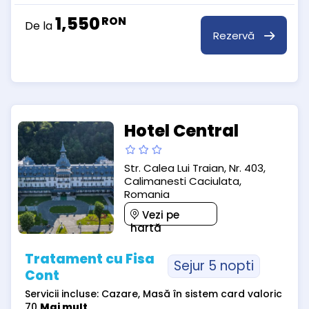
1,550
RON
De la
Rezervă
Hotel Central
Str. Calea Lui Traian, Nr. 403,
Calimanesti Caciulata,
Romania
Vezi pe
hartă
Tratament cu Fisa
Sejur 5 nopti
Cont
Servicii incluse: Cazare, Masă în sistem card valoric
70
Mai mult