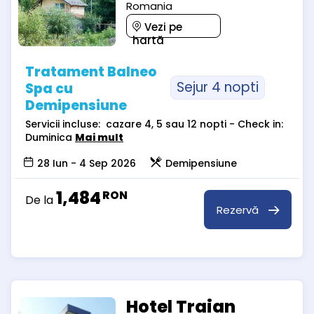
Romania
Vezi pe
hartă
Tratament Balneo
Sejur 4 nopti
Spa cu
Demipensiune
Servicii incluse: cazare 4, 5 sau 12 nopti - Check in:
Duminica
Mai mult
28 Iun - 4 Sep 2026
Demipensiune
1,484
RON
De la
Rezervă
Hotel Traian