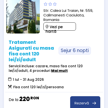
Str. Calea Lui Traian, Nr. 559,
Calimanesti Caciulata,
Romania
Vezi pe
hartă
Tratament
Asigurati cu masa
Sejur 6 nopti
fisa cont 120
lei/zi/adult
Servicii incluse: cazare, masa fisa cont 120
lei/zi/adult, 4 proceduri
Mai mult
1 Iul - 31 Aug 2026
Fisa cont 120 lei/zi/persoana
220
RON
De la
Rezervă