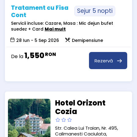
Tratament cu Fisa
Sejur 5 nopti
Cont
Servicii incluse: Cazare, Masa : Mic dejun bufet
suedez + Card
Mai mult
28 Iun - 5 Sep 2026
Demipensiune
1,550
RON
De la
Rezervă
Hotel Orizont
Cozia
Str. Calea Lui Traian, Nr. 495,
Calimanesti Caciulata,