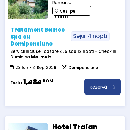
Romania
Vezi pe
hartă
Tratament Balneo
Sejur 4 nopti
Spa cu
Demipensiune
Servicii incluse: cazare 4, 5 sau 12 nopti - Check in:
Duminica
Mai mult
28 Iun - 4 Sep 2026
Demipensiune
1,484
RON
De la
Rezervă
Hotel Traian