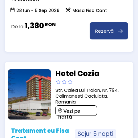
28 Iun - 5 Sep 2026
Masa Fisa Cont
1,380
RON
De la
Rezervă
Hotel Cozia
Str. Calea Lui Traian, Nr. 794,
Calimanesti Caciulata,
Romania
Vezi pe
hartă
Tratament cu Fisa
Sejur 5 nopti