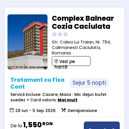
Complex Balnear
Cozia Caciulata
Str. Calea Lui Traian, Nr. 794,
Calimanesti Caciulata,
Romania
Vezi pe
hartă
Tratament cu Fisa
Sejur 5 nopti
Cont
Servicii incluse: Cazare, Masa : Mic dejun bufet
suedez + Card valoric
Mai mult
28 Iun - 5 Sep 2026
Demipensiune
1,550
RON
De la