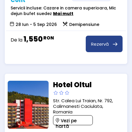
Cont
Servicii incluse: Cazare in camera superioara, Mic
dejun bufet suedez
Mai mult
28 Iun - 5 Sep 2026
Demipensiune
1,550
RON
De la
Rezervă
Hotel Oltul
Str. Calea Lui Traian, Nr. 792,
Calimanesti Caciulata,
Romania
Vezi pe
hartă