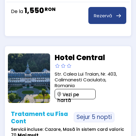
1,550
RON
De la
Rezervă
Hotel Central
Str. Calea Lui Traian, Nr. 403,
Calimanesti Caciulata,
Romania
Vezi pe
hartă
Tratament cu Fisa
Sejur 5 nopti
Cont
Servicii incluse: Cazare, Masă în sistem card valoric
70
Mai mult