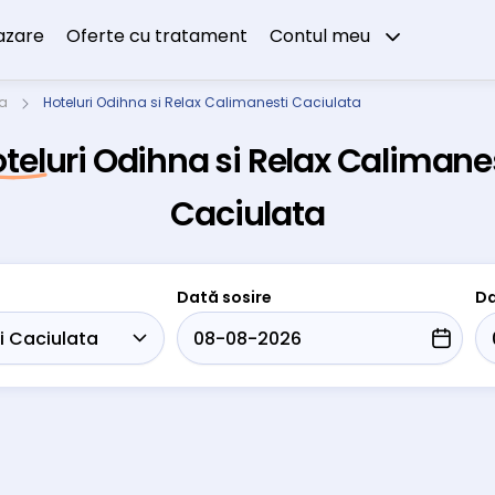
azare
Oferte cu tratament
Contul meu
ta
Hoteluri Odihna si Relax Calimanesti Caciulata
teluri Odihna si Relax Calimane
Caciulata
Dată sosire
Da