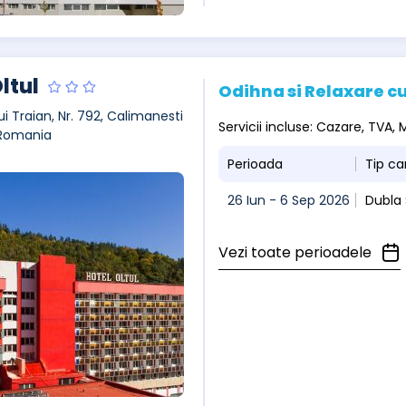
ltul
Odihna si Relaxare cu
ui Traian, Nr. 792, Calimanesti
Servicii incluse: Cazare, TVA
 Romania
Perioada
Tip c
26 Iun - 6 Sep 2026
Dubla
Vezi toate perioadele