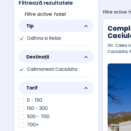
Filtrează rezultatele
Filtre active: 
Filtre active: hotel
Tip
Comple
Caciul
Odihna si Relax
Str. Calea L
Caciulata,
Destinații
Calimanesti Caciulata
Tarif
0 - 150
150 - 300
500 - 700
700+