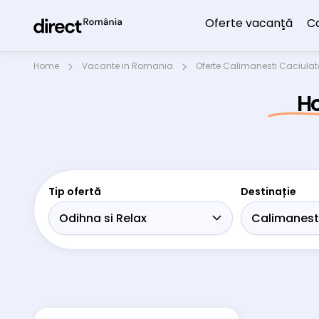
Oferte vacanţă
C
Home
Vacante in Romania
Oferte Calimanesti Caciula
Ho
Tip ofertă
Destinație