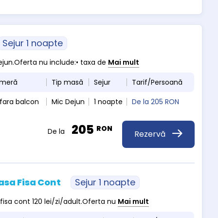
Sejur 1 noapte
dejun.Oferta nu include:• taxa de
Mai mult
ameră
Tip masă
Sejur
Tarif/Persoană
fara balcon
Mic Dejun
1 noapte
De la
205 RON
205
RON
De la
Rezervă
asa Fisa Cont
Sejur 1 noapte
 fisa cont 120 lei/zi/adult.Oferta nu
Mai mult