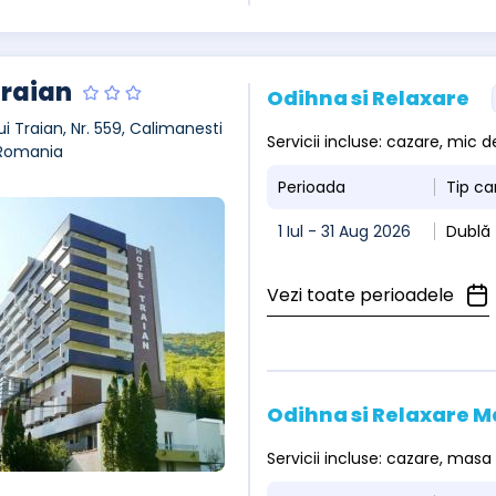
Traian
Odihna si Relaxare
ui Traian, Nr. 559, Calimanesti
Servicii incluse: cazare, mic 
 Romania
Perioada
Tip c
1 Iul - 31 Aug 2026
Dublă 
Vezi toate perioadele
Odihna si Relaxare M
Servicii incluse: cazare, masa