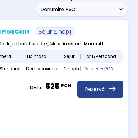
 Fisa Cont
Sejur 2 nopți
, Mc dejun bufet suedez;, Masa în sistem
Mai mult
ameră
Tip masă
Sejur
Tarif/Persoană
 Standard
Demipensiune
2 nopți
De la
525 RON
525
RON
De la
Rezervă