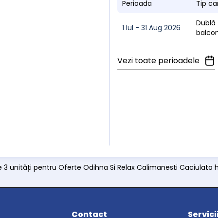
Perioada
Tip c
Dublă 
1 Iul - 31 Aug 2026
balco
Vezi toate perioadele
e 3 unități pentru Oferte Odihna Si Relax Calimanesti Caciulata 
Contact
Servici