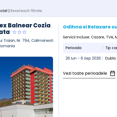
hotel |
Resetează filtrele
x Balnear Cozia
Odihna si Relaxare cu
ata
Servicii incluse: Cazare, TVA
ui Traian, Nr. 794, Calimanesti
 Romania
Perioada
Tip c
26 Iun - 6 Sep 2026
Dubla
Vezi toate perioadele