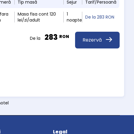
ameră
Tip masă
Sejur
Tarif/Persoană
fara
Masa fisa cont 120
1
De la
283 RON
n
lei/zi/adult
noapte
283
RON
De la
Rezervă
hotel
i
Legal