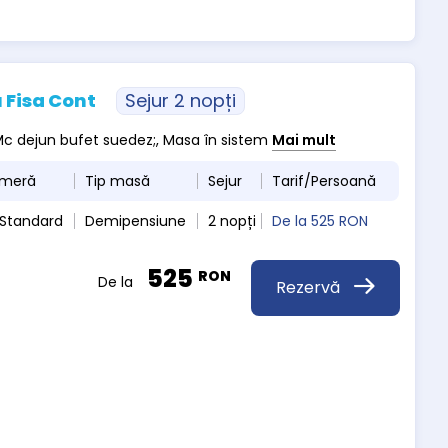
 Fisa Cont
Sejur 2 nopți
, Mc dejun bufet suedez;, Masa în sistem
Mai mult
ameră
Tip masă
Sejur
Tarif/Persoană
 Standard
Demipensiune
2 nopți
De la
525 RON
525
RON
De la
Rezervă