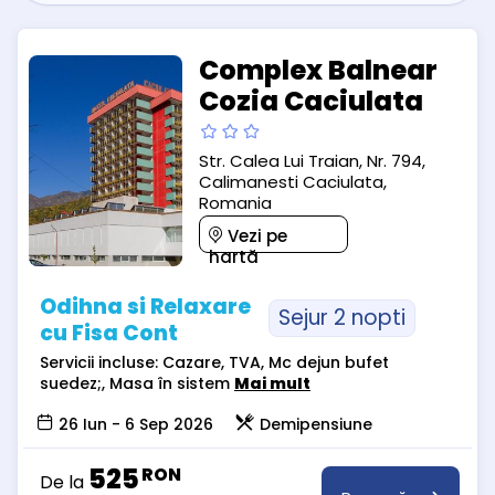
Complex Balnear
Cozia Caciulata
Str. Calea Lui Traian, Nr. 794,
Calimanesti Caciulata,
Romania
Vezi pe
hartă
Odihna si Relaxare
Sejur 2 nopti
cu Fisa Cont
Servicii incluse: Cazare, TVA, Mc dejun bufet
suedez;, Masa în sistem
Mai mult
26 Iun - 6 Sep 2026
Demipensiune
525
RON
De la