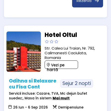
Rezervă
Hotel Oltul
Str. Calea Lui Traian, Nr. 792,
Calimanesti Caciulata,
Romania
Vezi pe
hartă
Odihna si Relaxare
Sejur 2 nopti
cu Fisa Cont
Servicii incluse: Cazare, TVA, Mc dejun bufet
suedez;, Masa în sistem
Mai mult
26 Iun - 6 Sep 2026
Demipensiune