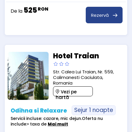
525
RON
De la
Rezervă
Hotel Traian
Str. Calea Lui Traian, Nr. 559,
Calimanesti Caciulata,
Romania
Vezi pe
hartă
Sejur 1 noapte
Odihna si Relaxare
Servicii incluse: cazare, mic dejun.Oferta nu
include:• taxa de
Mai mult