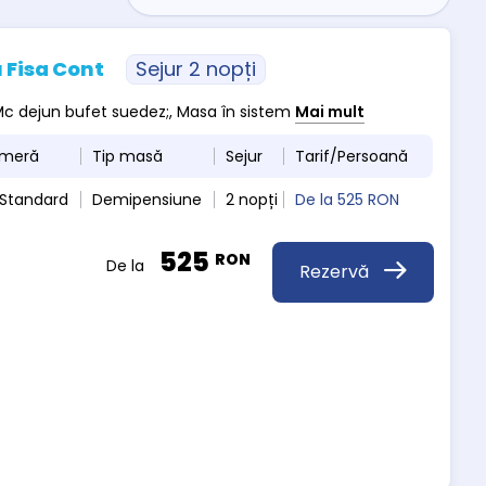
 Fisa Cont
Sejur 2 nopți
, Mc dejun bufet suedez;, Masa în sistem
Mai mult
ameră
Tip masă
Sejur
Tarif/Persoană
 Standard
Demipensiune
2 nopți
De la
525 RON
525
RON
De la
Rezervă