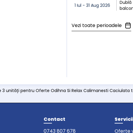
Dublă 
1 Iul - 31 Aug 2026
balco
Vezi toate perioadele
e 3 unități pentru Oferte Odihna Si Relax Calimanesti Caciulata
Contact
Servici
0743 807 678
Oferte 