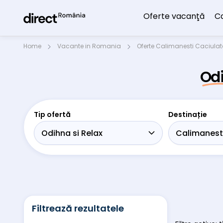
Oferte vacanţă
C
Home
Vacante in Romania
Oferte Calimanesti Caciula
Odi
Tip ofertă
Destinație
Filtrează rezultatele