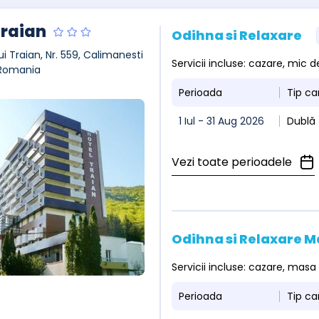
Traian
Odihna si Relaxare
ui Traian, Nr. 559, Calimanesti
Servicii incluse: cazare, mic 
 Romania
Perioada
Tip c
1 Iul - 31 Aug 2026
Dublă 
Vezi toate perioadele
Odihna si Relaxare M
Servicii incluse: cazare, masa
Perioada
Tip c