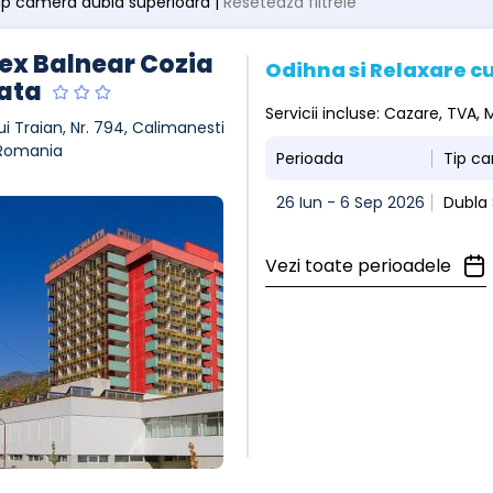
 tip camera dubla superioara |
Resetează filtrele
x Balnear Cozia
Odihna si Relaxare cu
ata
Servicii incluse: Cazare, TVA
ui Traian, Nr. 794, Calimanesti
 Romania
Perioada
Tip c
26 Iun - 6 Sep 2026
Dubla
Vezi toate perioadele