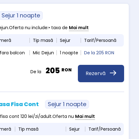
Sejur 1 noapte
dejun.Oferta nu include:• taxa de
Mai mult
ameră
Tip masă
Sejur
Tarif/Persoană
fara balcon
Mic Dejun
1 noapte
De la
205 RON
205
RON
De la
Rezervă
asa Fisa Cont
Sejur 1 noapte
 fisa cont 120 lei/zi/adult.Oferta nu
Mai mult
ameră
Tip masă
Sejur
Tarif/Persoană