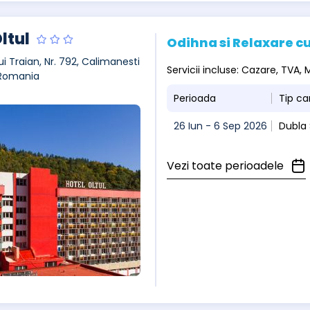
ltul
Odihna si Relaxare cu
ui Traian, Nr. 792, Calimanesti
Servicii incluse: Cazare, TVA
 Romania
Perioada
Tip c
26 Iun - 6 Sep 2026
Dubla
Vezi toate perioadele