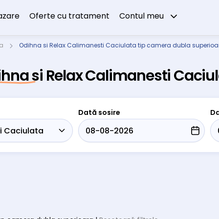
azare
Oferte cu tratament
Contul meu
ta
Odihna si Relax Calimanesti Caciulata tip camera dubla superioa
hna si Relax Calimanesti Caciu
Dată sosire
Da