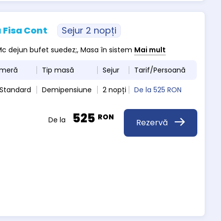
 Fisa Cont
Sejur 2 nopți
, Mc dejun bufet suedez;, Masa în sistem
Mai mult
ameră
Tip masă
Sejur
Tarif/Persoană
 Standard
Demipensiune
2 nopți
De la
525 RON
525
RON
De la
Rezervă