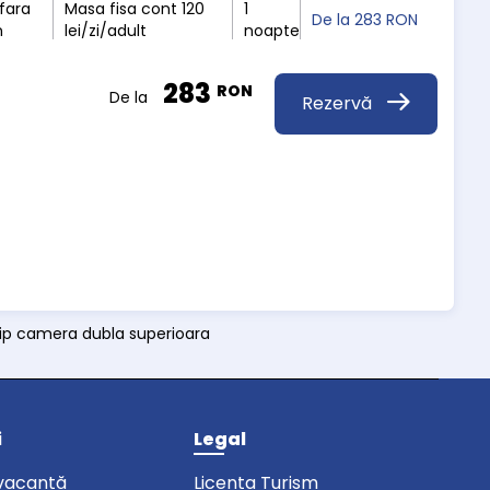
fara
Masa fisa cont 120
1
De la
283 RON
n
lei/zi/adult
noapte
283
RON
De la
Rezervă
 tip camera dubla superioara
i
Legal
vacanță
Licenta Turism