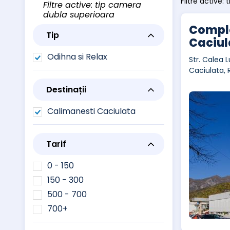
Filtre active:
Filtre active: tip camera
dubla superioara
Comple
Tip
Caciul
Odihna si Relax
Str. Calea L
Caciulata,
Destinații
Calimanesti Caciulata
Tarif
0 - 150
150 - 300
500 - 700
700+