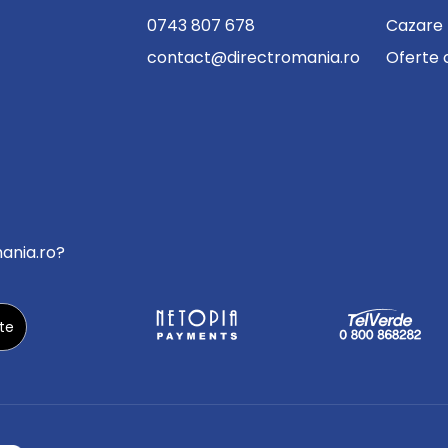
0743 807 678
Cazare
contact@directromania.ro
Oferte 
mania.ro?