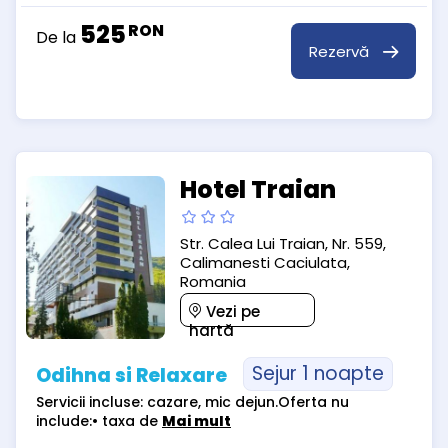
525
RON
De la
Rezervă
Hotel Traian
Str. Calea Lui Traian, Nr. 559,
Calimanesti Caciulata,
Romania
Vezi pe
hartă
Sejur 1 noapte
Odihna si Relaxare
Servicii incluse: cazare, mic dejun.Oferta nu
include:• taxa de
Mai mult