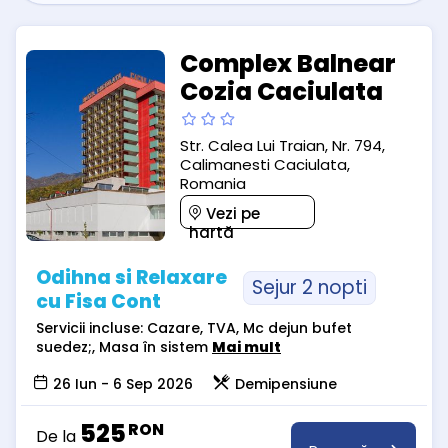
Complex Balnear
Cozia Caciulata
Str. Calea Lui Traian, Nr. 794,
Calimanesti Caciulata,
Romania
Vezi pe
hartă
Odihna si Relaxare
Sejur 2 nopti
cu Fisa Cont
Servicii incluse: Cazare, TVA, Mc dejun bufet
suedez;, Masa în sistem
Mai mult
26 Iun - 6 Sep 2026
Demipensiune
525
RON
De la