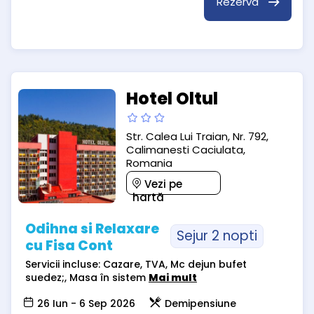
Rezervă
Hotel Oltul
Str. Calea Lui Traian, Nr. 792,
Calimanesti Caciulata,
Romania
Vezi pe
hartă
Odihna si Relaxare
Sejur 2 nopti
cu Fisa Cont
Servicii incluse: Cazare, TVA, Mc dejun bufet
suedez;, Masa în sistem
Mai mult
26 Iun - 6 Sep 2026
Demipensiune