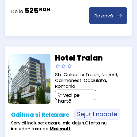
525
RON
De la
Rezervă
Hotel Traian
Str. Calea Lui Traian, Nr. 559,
Calimanesti Caciulata,
Romania
Vezi pe
hartă
Sejur 1 noapte
Odihna si Relaxare
Servicii incluse: cazare, mic dejun.Oferta nu
include:• taxa de
Mai mult