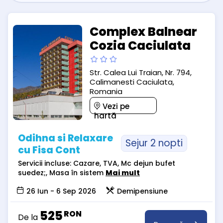
Complex Balnear
Cozia Caciulata
Str. Calea Lui Traian, Nr. 794,
Calimanesti Caciulata,
Romania
Vezi pe
hartă
Odihna si Relaxare
Sejur 2 nopti
cu Fisa Cont
Servicii incluse: Cazare, TVA, Mc dejun bufet
suedez;, Masa în sistem
Mai mult
26 Iun - 6 Sep 2026
Demipensiune
525
RON
De la