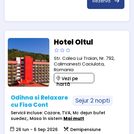
Rezervă
Hotel Oltul
Str. Calea Lui Traian, Nr. 792,
Calimanesti Caciulata,
Romania
Vezi pe
hartă
Odihna si Relaxare
Sejur 2 nopti
cu Fisa Cont
Servicii incluse: Cazare, TVA, Mc dejun bufet
suedez;, Masa în sistem
Mai mult
26 Iun - 6 Sep 2026
Demipensiune