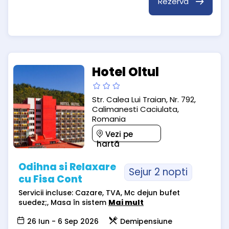
Rezervă
Hotel Oltul
Str. Calea Lui Traian, Nr. 792,
Calimanesti Caciulata,
Romania
Vezi pe
hartă
Odihna si Relaxare
Sejur 2 nopti
cu Fisa Cont
Servicii incluse: Cazare, TVA, Mc dejun bufet
suedez;, Masa în sistem
Mai mult
26 Iun - 6 Sep 2026
Demipensiune