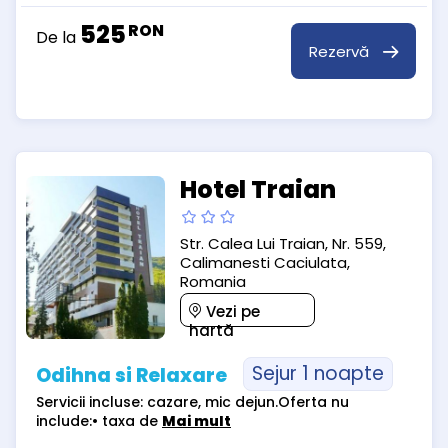
525
RON
De la
Rezervă
Hotel Traian
Str. Calea Lui Traian, Nr. 559,
Calimanesti Caciulata,
Romania
Vezi pe
hartă
Sejur 1 noapte
Odihna si Relaxare
Servicii incluse: cazare, mic dejun.Oferta nu
include:• taxa de
Mai mult