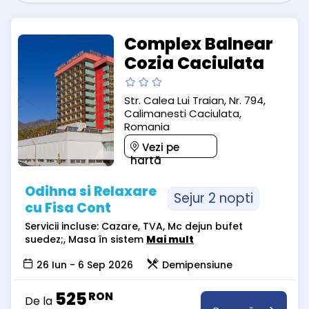
Complex Balnear
Cozia Caciulata
Str. Calea Lui Traian, Nr. 794,
Calimanesti Caciulata,
Romania
Vezi pe
hartă
Odihna si Relaxare
Sejur 2 nopti
cu Fisa Cont
Servicii incluse: Cazare, TVA, Mc dejun bufet
suedez;, Masa în sistem
Mai mult
26 Iun - 6 Sep 2026
Demipensiune
525
RON
De la