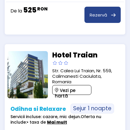
525
RON
De la
Rezervă
Hotel Traian
Str. Calea Lui Traian, Nr. 559,
Calimanesti Caciulata,
Romania
Vezi pe
hartă
Sejur 1 noapte
Odihna si Relaxare
Servicii incluse: cazare, mic dejun.Oferta nu
include:• taxa de
Mai mult