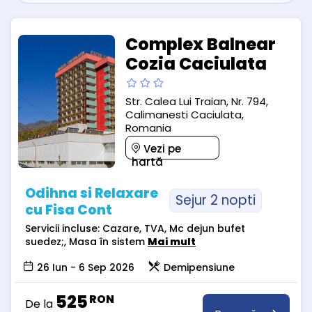
Complex Balnear
Cozia Caciulata
Str. Calea Lui Traian, Nr. 794,
Calimanesti Caciulata,
Romania
Vezi pe
hartă
Odihna si Relaxare
Sejur 2 nopti
cu Fisa Cont
Servicii incluse: Cazare, TVA, Mc dejun bufet
suedez;, Masa în sistem
Mai mult
26 Iun - 6 Sep 2026
Demipensiune
525
RON
De la