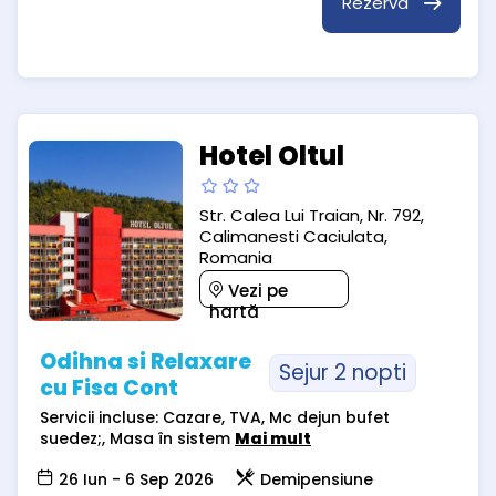
Rezervă
Hotel Oltul
Str. Calea Lui Traian, Nr. 792,
Calimanesti Caciulata,
Romania
Vezi pe
hartă
Odihna si Relaxare
Sejur 2 nopti
cu Fisa Cont
Servicii incluse: Cazare, TVA, Mc dejun bufet
suedez;, Masa în sistem
Mai mult
26 Iun - 6 Sep 2026
Demipensiune