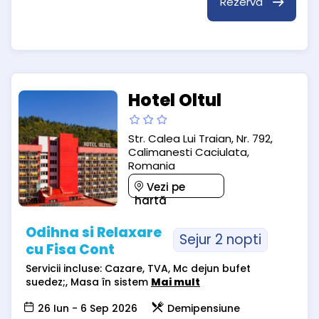
Rezervă
Hotel Oltul
Str. Calea Lui Traian, Nr. 792,
Calimanesti Caciulata,
Romania
Vezi pe
hartă
Odihna si Relaxare
Sejur 2 nopti
cu Fisa Cont
Servicii incluse: Cazare, TVA, Mc dejun bufet
suedez;, Masa în sistem
Mai mult
26 Iun - 6 Sep 2026
Demipensiune