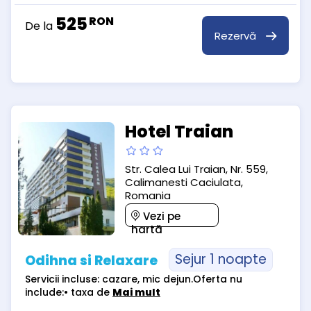
525
RON
De la
Rezervă
Hotel Traian
Str. Calea Lui Traian, Nr. 559,
Calimanesti Caciulata,
Romania
Vezi pe
hartă
Sejur 1 noapte
Odihna si Relaxare
Servicii incluse: cazare, mic dejun.Oferta nu
include:• taxa de
Mai mult