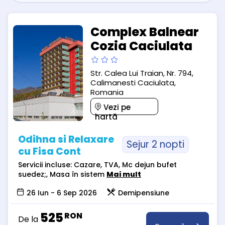
Complex Balnear
Cozia Caciulata
Str. Calea Lui Traian, Nr. 794,
Calimanesti Caciulata,
Romania
Vezi pe
hartă
Odihna si Relaxare
Sejur 2 nopti
cu Fisa Cont
Servicii incluse: Cazare, TVA, Mc dejun bufet
suedez;, Masa în sistem
Mai mult
26 Iun - 6 Sep 2026
Demipensiune
525
RON
De la