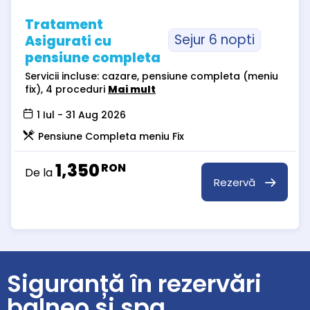
Tratament
Sejur 6 nopti
Asigurati cu
pensiune completa
Servicii incluse: cazare, pensiune completa (meniu
fix), 4 proceduri
Mai mult
1 Iul - 31 Aug 2026
Pensiune Completa meniu Fix
1,350
RON
De la
Rezervă
Siguranță în rezervări
balneo și spa