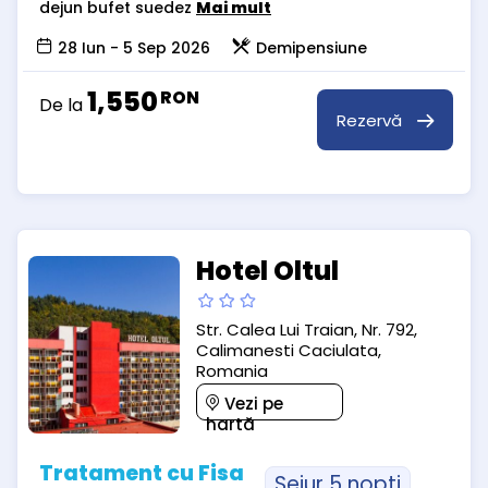
dejun bufet suedez
Mai mult
28 Iun - 5 Sep 2026
Demipensiune
1,550
RON
De la
Rezervă
Hotel Oltul
Str. Calea Lui Traian, Nr. 792,
Calimanesti Caciulata,
Romania
Vezi pe
hartă
Tratament cu Fisa
Sejur 5 nopti