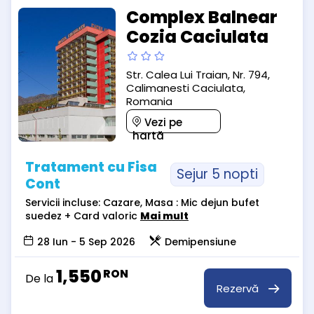
Complex Balnear
Cozia Caciulata
Str. Calea Lui Traian, Nr. 794,
Calimanesti Caciulata,
Romania
Vezi pe
hartă
Tratament cu Fisa
Sejur 5 nopti
Cont
Servicii incluse: Cazare, Masa : Mic dejun bufet
suedez + Card valoric
Mai mult
28 Iun - 5 Sep 2026
Demipensiune
1,550
RON
De la
Rezervă