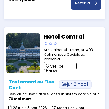
Rezervă
Hotel Central
Str. Calea Lui Traian, Nr. 403,
Calimanesti Caciulata,
Romania
Vezi pe
hartă
Tratament cu Fisa
Sejur 5 nopti
Cont
Servicii incluse: Cazare, Masă în sistem card valoric
70
Mai mult
28 Iun - 5 Sep 2026
Masa Fisa Cont