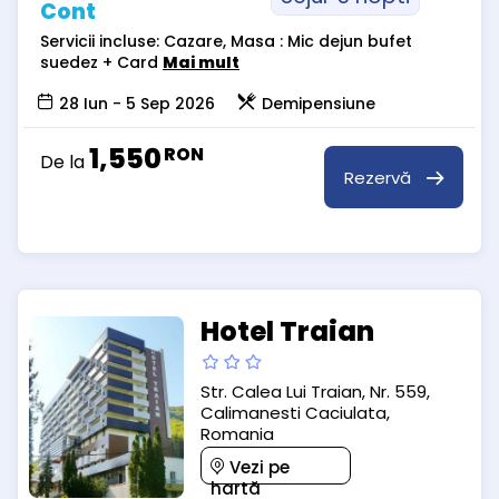
Cont
Servicii incluse: Cazare, Masa : Mic dejun bufet
suedez + Card
Mai mult
28 Iun - 5 Sep 2026
Demipensiune
1,550
RON
De la
Rezervă
Hotel Traian
Str. Calea Lui Traian, Nr. 559,
Calimanesti Caciulata,
Romania
Vezi pe
hartă