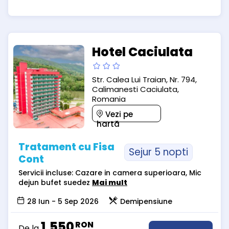
Hotel Caciulata
Str. Calea Lui Traian, Nr. 794,
Calimanesti Caciulata,
Romania
Vezi pe
hartă
Tratament cu Fisa
Sejur 5 nopti
Cont
Servicii incluse: Cazare in camera superioara, Mic
dejun bufet suedez
Mai mult
28 Iun - 5 Sep 2026
Demipensiune
1,550
RON
De la