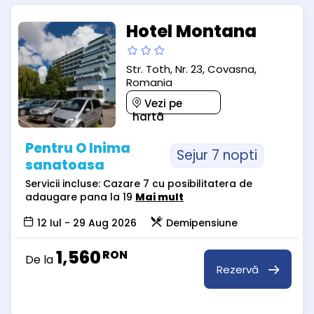
Hotel Montana
Str. Toth, Nr. 23, Covasna,
Romania
Vezi pe
hartă
Pentru O Inima
Sejur 7 nopti
sanatoasa
Servicii incluse: Cazare 7 cu posibilitatera de
adaugare pana la 19
Mai mult
12 Iul - 29 Aug 2026
Demipensiune
1,560
RON
De la
Rezervă