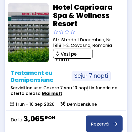
Hotel Caprioara
Spa & Wellness
Resort
Str. Strada 1 Decembrie, Nr.
1918 1-2, Covasna, Romania
Vezi pe
hartă
Tratament cu
Sejur 7 nopti
Demipensiune
Servicii incluse: Cazare 7 sau 10 nopți in functie de
oferta aleasa
Mai mult
1 Iun - 10 Sep 2026
Demipensiune
3,065
RON
De la
Rezervă