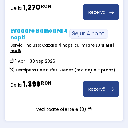
1,270
RON
De la
Rezervă
Evadare Balneara 4
Sejur 4 nopti
nopti
Servicii incluse: Cazare 4 nopti cu intrare LUNI
Mai
mult
1 Apr - 30 Sep 2026
Demipensiune Bufet Suedez (mic dejun + pranz)
1,399
RON
De la
Rezervă
Vezi toate ofertele (3)