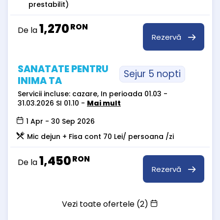
prestabilit)
1,270
RON
De la
Rezervă
SANATATE PENTRU
Sejur 5 nopti
INIMA TA
Servicii incluse: cazare, In perioada 01.03 -
31.03.2026 SI 01.10 -
Mai mult
1 Apr - 30 Sep 2026
Mic dejun + Fisa cont 70 Lei/ persoana /zi
1,450
RON
De la
Rezervă
Vezi toate ofertele (2)