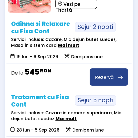
Vezi pe
hartă
Odihna si Relaxare
Sejur 2 nopti
cu Fisa Cont
Servicii incluse: Cazare, Mic dejun bufet suedez,
Masa în sistem card
Mai mult
19 Iun - 6 Sep 2026
Demipensiune
545
RON
De la
Rezervă
Tratament cu Fisa
Sejur 5 nopti
Cont
Servicii incluse: Cazare in camera superioara, Mic
dejun bufet suedez
Mai mult
28 Iun - 5 Sep 2026
Demipensiune