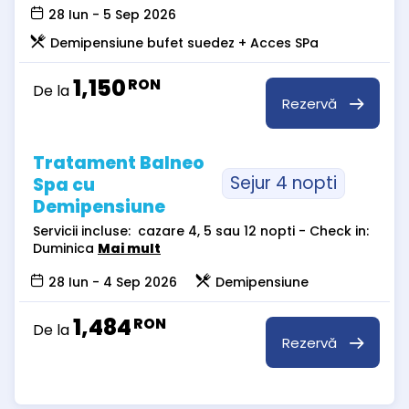
28 Iun - 5 Sep 2026
Demipensiune bufet suedez + Acces SPa
1,150
RON
De la
Rezervă
Tratament Balneo
Sejur 4 nopti
Spa cu
Demipensiune
Servicii incluse: cazare 4, 5 sau 12 nopti - Check in:
Duminica
Mai mult
28 Iun - 4 Sep 2026
Demipensiune
1,484
RON
De la
Rezervă