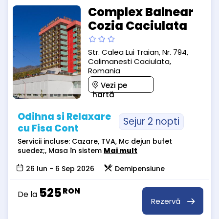
Complex Balnear
Cozia Caciulata
Str. Calea Lui Traian, Nr. 794,
Calimanesti Caciulata,
Romania
Vezi pe
hartă
Odihna si Relaxare
Sejur 2 nopti
cu Fisa Cont
Servicii incluse: Cazare, TVA, Mc dejun bufet
suedez;, Masa în sistem
Mai mult
26 Iun - 6 Sep 2026
Demipensiune
525
RON
De la
Rezervă