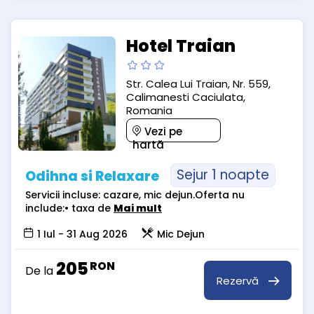
Hotel Traian
Str. Calea Lui Traian, Nr. 559,
Calimanesti Caciulata,
Romania
Vezi pe
hartă
Sejur 1 noapte
Odihna si Relaxare
Servicii incluse: cazare, mic dejun.Oferta nu
include:• taxa de
Mai mult
1 Iul - 31 Aug 2026
Mic Dejun
205
RON
De la
Rezervă