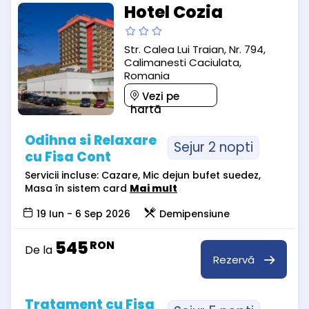
Hotel Cozia
Str. Calea Lui Traian, Nr. 794,
Calimanesti Caciulata,
Romania
Vezi pe
hartă
Odihna si Relaxare
Sejur 2 nopti
cu Fisa Cont
Servicii incluse: Cazare, Mic dejun bufet suedez,
Masa în sistem card
Mai mult
19 Iun - 6 Sep 2026
Demipensiune
545
RON
De la
Rezervă
Tratament cu Fisa