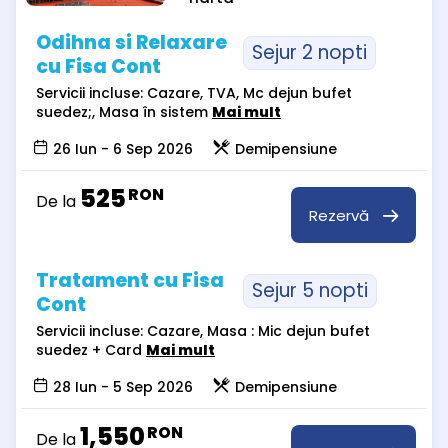
Odihna si Relaxare
Sejur 2 nopti
cu Fisa Cont
Servicii incluse: Cazare, TVA, Mc dejun bufet
suedez;, Masa în sistem
Mai mult
26 Iun - 6 Sep 2026
Demipensiune
525
RON
De la
Rezervă
Tratament cu Fisa
Sejur 5 nopti
Cont
Servicii incluse: Cazare, Masa : Mic dejun bufet
suedez + Card
Mai mult
28 Iun - 5 Sep 2026
Demipensiune
1,550
RON
De la