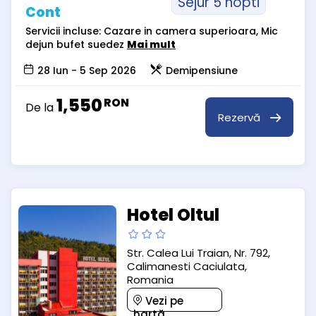
Sejur 5 nopti
Cont
Servicii incluse: Cazare in camera superioara, Mic
dejun bufet suedez
Mai mult
28 Iun - 5 Sep 2026
Demipensiune
1,550
RON
De la
Rezervă
Hotel Oltul
Str. Calea Lui Traian, Nr. 792,
Calimanesti Caciulata,
Romania
Vezi pe
hartă