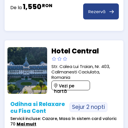
1,550
RON
De la
Rezervă
Hotel Central
Str. Calea Lui Traian, Nr. 403,
Calimanesti Caciulata,
Romania
Vezi pe
hartă
Odihna si Relaxare
Sejur 2 nopti
cu Fisa Cont
Servicii incluse: Cazare, Masa în sistem card valoric
70
Mai mult