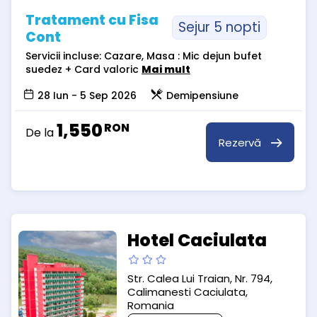
Tratament cu Fisa
Sejur 5 nopti
Cont
Servicii incluse: Cazare, Masa : Mic dejun bufet
suedez + Card valoric
Mai mult
28 Iun - 5 Sep 2026
Demipensiune
1,550
RON
De la
Rezervă
Hotel Caciulata
Str. Calea Lui Traian, Nr. 794,
Calimanesti Caciulata,
Romania