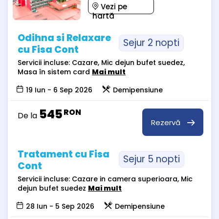
Vezi pe
hartă
Odihna si Relaxare
Sejur 2 nopti
cu Fisa Cont
Servicii incluse: Cazare, Mic dejun bufet suedez,
Masa în sistem card
Mai mult
19 Iun - 6 Sep 2026
Demipensiune
545
RON
De la
Rezervă
Tratament cu Fisa
Sejur 5 nopti
Cont
Servicii incluse: Cazare in camera superioara, Mic
dejun bufet suedez
Mai mult
28 Iun - 5 Sep 2026
Demipensiune