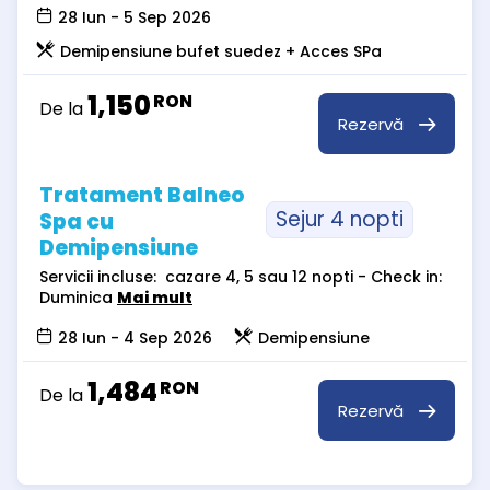
28 Iun - 5 Sep 2026
Demipensiune bufet suedez + Acces SPa
1,150
RON
De la
Rezervă
Tratament Balneo
Sejur 4 nopti
Spa cu
Demipensiune
Servicii incluse: cazare 4, 5 sau 12 nopti - Check in:
Duminica
Mai mult
28 Iun - 4 Sep 2026
Demipensiune
1,484
RON
De la
Rezervă