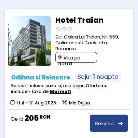
Hotel Traian
Str. Calea Lui Traian, Nr. 559,
Calimanesti Caciulata,
Romania
Vezi pe
hartă
Sejur 1 noapte
Odihna si Relaxare
Servicii incluse: cazare, mic dejun.Oferta nu
include:• taxa de
Mai mult
1 Iul - 31 Aug 2026
Mic Dejun
205
RON
De la
Rezervă