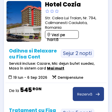
Hotel Cozia
Str. Calea Lui Traian, Nr. 794,
Calimanesti Caciulata,
Romania
Vezi pe
hartă
Odihna si Relaxare
Sejur 2 nopti
cu Fisa Cont
Servicii incluse: Cazare, Mic dejun bufet suedez,
Masa în sistem card
Mai mult
19 Iun - 6 Sep 2026
Demipensiune
545
RON
De la
Rezervă
Tratament cu Fisa