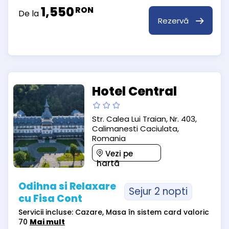
1,550
RON
De la
Rezervă
Hotel Central
Str. Calea Lui Traian, Nr. 403,
Calimanesti Caciulata,
Romania
Vezi pe
hartă
Odihna si Relaxare
Sejur 2 nopti
cu Fisa Cont
Servicii incluse: Cazare, Masa în sistem card valoric
70
Mai mult