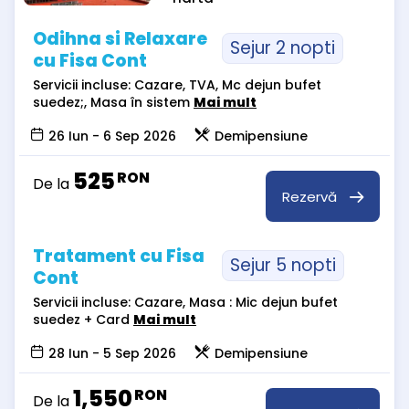
Odihna si Relaxare
Sejur 2 nopti
cu Fisa Cont
Servicii incluse: Cazare, TVA, Mc dejun bufet
suedez;, Masa în sistem
Mai mult
26 Iun - 6 Sep 2026
Demipensiune
525
RON
De la
Rezervă
Tratament cu Fisa
Sejur 5 nopti
Cont
Servicii incluse: Cazare, Masa : Mic dejun bufet
suedez + Card
Mai mult
28 Iun - 5 Sep 2026
Demipensiune
1,550
RON
De la