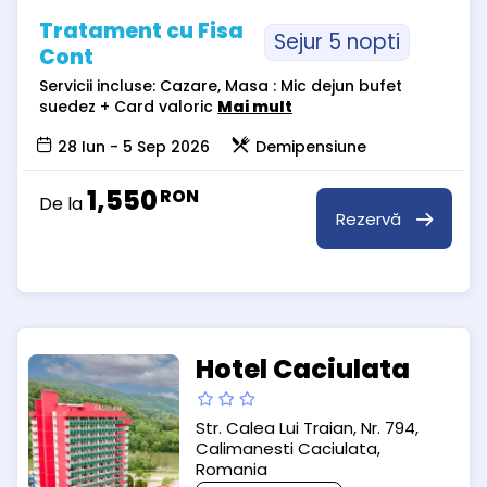
Tratament cu Fisa
Sejur 5 nopti
Cont
Servicii incluse: Cazare, Masa : Mic dejun bufet
suedez + Card valoric
Mai mult
28 Iun - 5 Sep 2026
Demipensiune
1,550
RON
De la
Rezervă
Hotel Caciulata
Str. Calea Lui Traian, Nr. 794,
Calimanesti Caciulata,
Romania