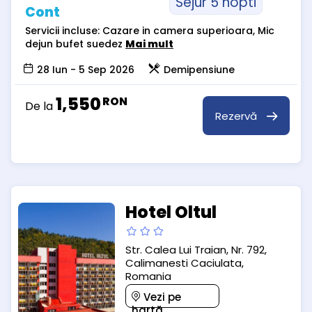
Sejur 5 nopti
Cont
Servicii incluse: Cazare in camera superioara, Mic
dejun bufet suedez
Mai mult
28 Iun - 5 Sep 2026
Demipensiune
1,550
RON
De la
Rezervă
Hotel Oltul
Str. Calea Lui Traian, Nr. 792,
Calimanesti Caciulata,
Romania
Vezi pe
hartă