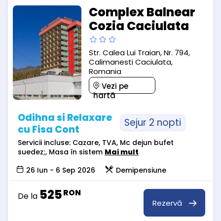
Complex Balnear
Cozia Caciulata
Str. Calea Lui Traian, Nr. 794,
Calimanesti Caciulata,
Romania
Vezi pe
hartă
Odihna si Relaxare
Sejur 2 nopti
cu Fisa Cont
Servicii incluse: Cazare, TVA, Mc dejun bufet
suedez;, Masa în sistem
Mai mult
26 Iun - 6 Sep 2026
Demipensiune
525
RON
De la
Rezervă