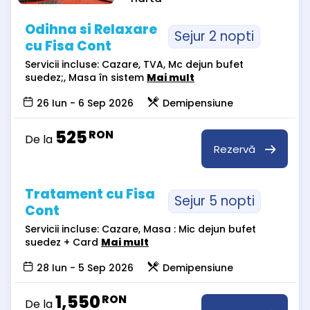
Odihna si Relaxare
Sejur 2 nopti
cu Fisa Cont
Servicii incluse: Cazare, TVA, Mc dejun bufet
suedez;, Masa în sistem
Mai mult
26 Iun - 6 Sep 2026
Demipensiune
525
RON
De la
Rezervă
Tratament cu Fisa
Sejur 5 nopti
Cont
Servicii incluse: Cazare, Masa : Mic dejun bufet
suedez + Card
Mai mult
28 Iun - 5 Sep 2026
Demipensiune
1,550
RON
De la