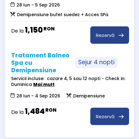
28 Iun - 5 Sep 2026
Demipensiune bufet suedez + Acces SPa
1,150
RON
De la
Rezervă
Tratament Balneo
Sejur 4 nopti
Spa cu
Demipensiune
Servicii incluse: cazare 4, 5 sau 12 nopti - Check in:
Duminica
Mai mult
28 Iun - 4 Sep 2026
Demipensiune
1,484
RON
De la
Rezervă