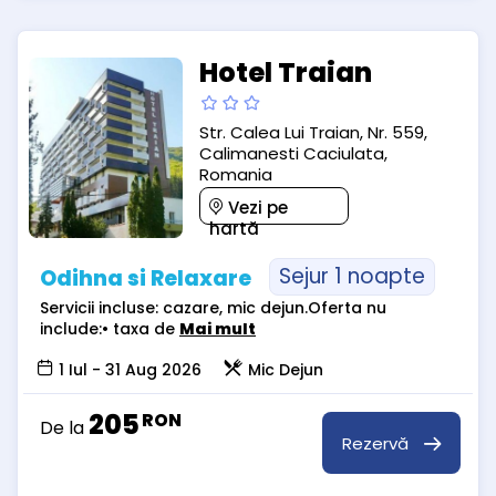
Hotel Traian
Str. Calea Lui Traian, Nr. 559,
Calimanesti Caciulata,
Romania
Vezi pe
hartă
Sejur 1 noapte
Odihna si Relaxare
Servicii incluse: cazare, mic dejun.Oferta nu
include:• taxa de
Mai mult
1 Iul - 31 Aug 2026
Mic Dejun
205
RON
De la
Rezervă