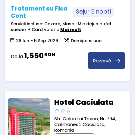
Tratament cu Fisa
Sejur 5 nopti
Cont
Servicii incluse: Cazare, Masa : Mic dejun bufet
suedez + Card valoric
Mai mult
28 Iun - 5 Sep 2026
Demipensiune
1,550
RON
De la
Rezervă
Hotel Caciulata
Str. Calea Lui Traian, Nr. 794,
Calimanesti Caciulata,
Romania