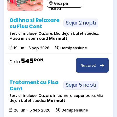
Vezi pe
hartă
Odihna si Relaxare
Sejur 2 nopti
cu Fisa Cont
Servicii incluse: Cazare, Mic dejun bufet suedez,
Masa în sistem card
Mai mult
19 Iun - 6 Sep 2026
Demipensiune
545
RON
De la
Rezervă
Tratament cu Fisa
Sejur 5 nopti
Cont
Servicii incluse: Cazare in camera superioara, Mic
dejun bufet suedez
Mai mult
28 Iun - 5 Sep 2026
Demipensiune