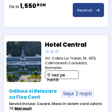
1,550
RON
De la
Rezervă
Hotel Central
Str. Calea Lui Traian, Nr. 403,
Calimanesti Caciulata,
Romania
Vezi pe
hartă
Odihna si Relaxare
Sejur 2 nopti
cu Fisa Cont
Servicii incluse: Cazare, Masa în sistem card valoric
70
Mai mult