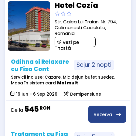
Hotel Cozia
Str. Calea Lui Traian, Nr. 794,
Calimanesti Caciulata,
Romania
Vezi pe
hartă
Odihna si Relaxare
Sejur 2 nopti
cu Fisa Cont
Servicii incluse: Cazare, Mic dejun bufet suedez,
Masa în sistem card
Mai mult
19 Iun - 6 Sep 2026
Demipensiune
545
RON
De la
Rezervă
Tratament cu Fisa