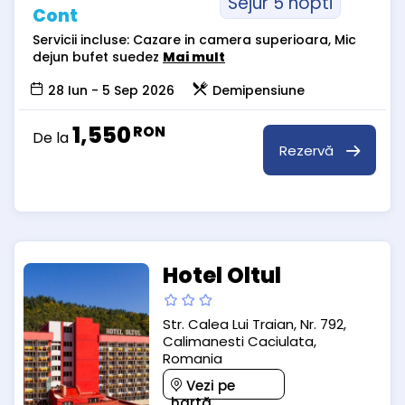
Sejur 5 nopti
Cont
Servicii incluse: Cazare in camera superioara, Mic
dejun bufet suedez
Mai mult
28 Iun - 5 Sep 2026
Demipensiune
1,550
RON
De la
Rezervă
Hotel Oltul
Str. Calea Lui Traian, Nr. 792,
Calimanesti Caciulata,
Romania
Vezi pe
hartă