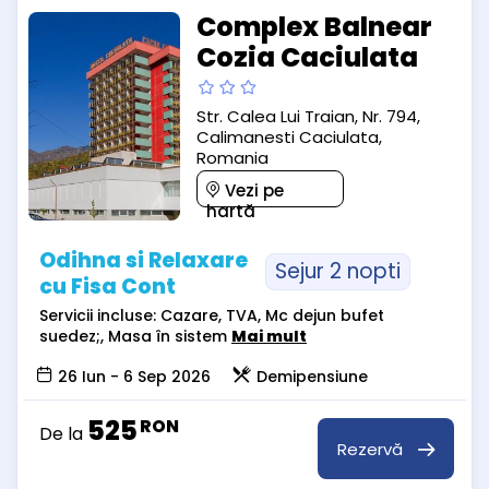
Complex Balnear
Cozia Caciulata
Str. Calea Lui Traian, Nr. 794,
Calimanesti Caciulata,
Romania
Vezi pe
hartă
Odihna si Relaxare
Sejur 2 nopti
cu Fisa Cont
Servicii incluse: Cazare, TVA, Mc dejun bufet
suedez;, Masa în sistem
Mai mult
26 Iun - 6 Sep 2026
Demipensiune
525
RON
De la
Rezervă