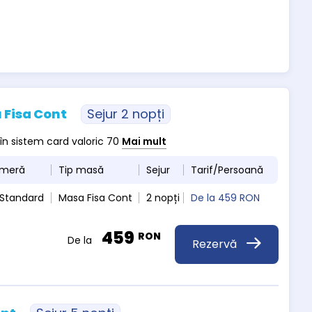
 Fisa Cont
Sejur 2 nopți
 în sistem card valoric 70
Mai mult
ameră
Tip masă
Sejur
Tarif/Persoană
 Standard
Masa Fisa Cont
2 nopți
De la
459 RON
459
RON
De la
Rezervă