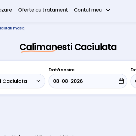
azare
Oferte cu tratament
Contul meu
cilitati masaj
Calimanesti Caciulata
Dată sosire
Da