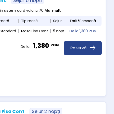
ont
Sejur 5 nopți
 în sistem card valoric 70
Mai mult
ameră
Tip masă
Sejur
Tarif/Persoană
 Standard
Masa Fisa Cont
5 nopți
De la
1,380 RON
1,380
RON
De la
Rezervă
 Fisa Cont
Sejur 2 nopți