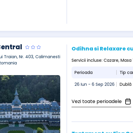
Central
Odihna si Relaxare cu
ui Traian, Nr. 403, Calimanesti
Servicii incluse: Cazare, Masa
 Romania
Perioada
Tip c
26 Iun - 6 Sep 2026
Dublă
Vezi toate perioadele