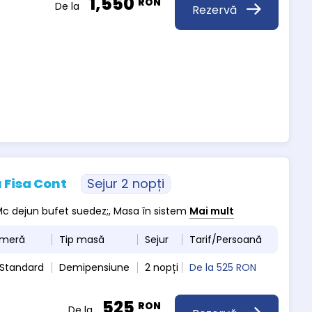
1,550
RON
De la
Rezervă
 Fisa Cont
Sejur 2 nopți
, Mc dejun bufet suedez;, Masa în sistem
Mai mult
ameră
Tip masă
Sejur
Tarif/Persoană
 Standard
Demipensiune
2 nopți
De la
525 RON
525
RON
De la