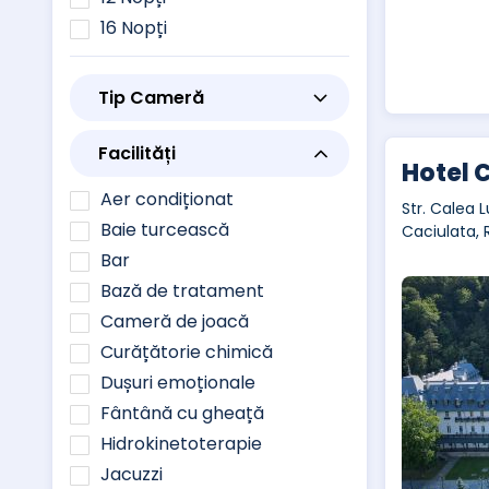
16 Nopți
Tip Cameră
Facilități
Hotel 
Aer condiționat
Str. Calea L
Baie turcească
Caciulata,
Bar
Bază de tratament
Cameră de joacă
Curățătorie chimică
Dușuri emoționale
Fântână cu gheață
Hidrokinetoterapie
Jacuzzi