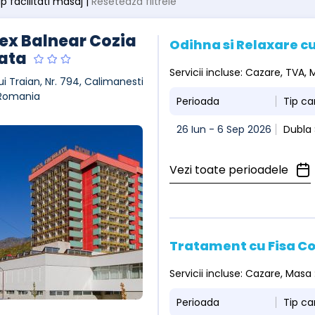
tip facilitati masaj |
Resetează filtrele
x Balnear Cozia
Odihna si Relaxare cu
ata
Servicii incluse: Cazare, TVA
ui Traian, Nr. 794, Calimanesti
 Romania
Perioada
Tip c
26 Iun - 6 Sep 2026
Dubla
Vezi toate perioadele
Tratament cu Fisa C
Servicii incluse: Cazare, Masa
Perioada
Tip c