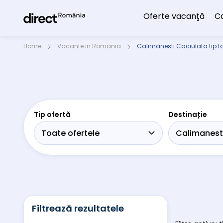
Oferte vacanţă
C
Home
Vacante in Romania
Calimanesti Caciulata tip fa
Tip ofertă
Destinație
Filtrează rezultatele