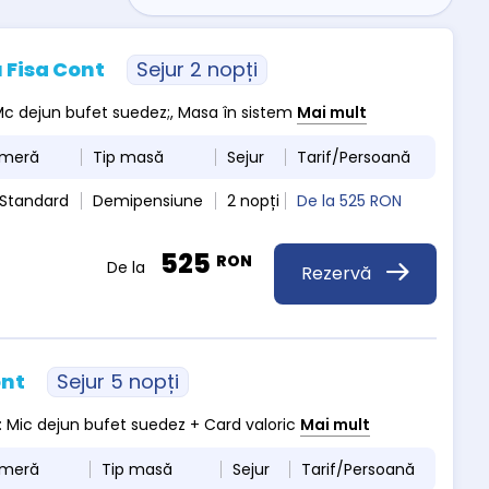
 Fisa Cont
Sejur 2 nopți
, Mc dejun bufet suedez;, Masa în sistem
Mai mult
ameră
Tip masă
Sejur
Tarif/Persoană
 Standard
Demipensiune
2 nopți
De la
525 RON
525
RON
De la
Rezervă
ont
Sejur 5 nopți
 : Mic dejun bufet suedez + Card valoric
Mai mult
ameră
Tip masă
Sejur
Tarif/Persoană