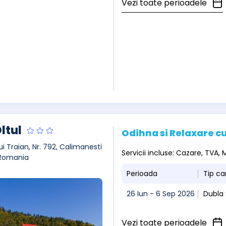
Vezi toate perioadele
ltul
Odihna si Relaxare cu
ui Traian, Nr. 792, Calimanesti
Servicii incluse: Cazare, TVA
 Romania
Perioada
Tip c
26 Iun - 6 Sep 2026
Dubla
Vezi toate perioadele