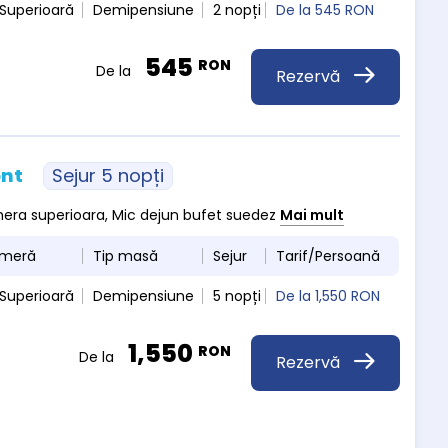
Superioară
Demipensiune
2 nopți
De la
545 RON
545
RON
De la
Rezervă
ont
Sejur 5 nopți
amera superioara, Mic dejun bufet suedez
Mai mult
ameră
Tip masă
Sejur
Tarif/Persoană
Superioară
Demipensiune
5 nopți
De la
1,550 RON
1,550
RON
De la
Rezervă