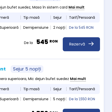
 dejun bufet suedez, Masa în sistem card
Mai mult
ameră
Tip masă
Sejur
Tarif/Persoană
Superioară
Demipensiune
2 nopți
De la
545 RON
545
RON
De la
Rezervă
ont
Sejur 5 nopți
amera superioara, Mic dejun bufet suedez
Mai mult
ameră
Tip masă
Sejur
Tarif/Persoană
Superioară
Demipensiune
5 nopți
De la
1,550 RON