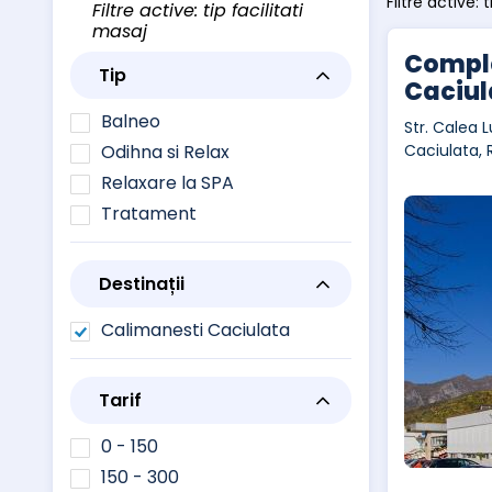
Filtre active: 
Filtre active: tip facilitati
masaj
Comple
Tip
Caciul
Balneo
Str. Calea L
Odihna si Relax
Caciulata,
Relaxare la SPA
Tratament
Destinații
Calimanesti Caciulata
Tarif
0 - 150
150 - 300