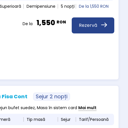
Superioară
Demipensiune
5 nopți
De la
1,550 RON
1,550
RON
De la
Rezervă
 Fisa Cont
Sejur 2 nopți
 dejun bufet suedez, Masa în sistem card
Mai mult
ameră
Tip masă
Sejur
Tarif/Persoană