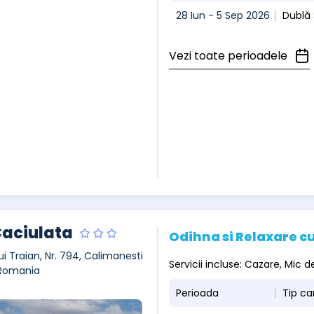
28 Iun - 5 Sep 2026
Dublă 
Vezi toate perioadele
Caciulata
Odihna si Relaxare cu
ui Traian, Nr. 794, Calimanesti
Servicii incluse: Cazare, Mic
 Romania
Perioada
Tip c