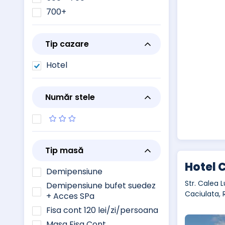
700+
Tip cazare
Hotel
Număr stele
Tip masă
Hotel 
Demipensiune
Str. Calea L
Demipensiune bufet suedez
Caciulata,
+ Acces SPa
Fisa cont 120 lei/zi/persoana
Masa Fisa Cont