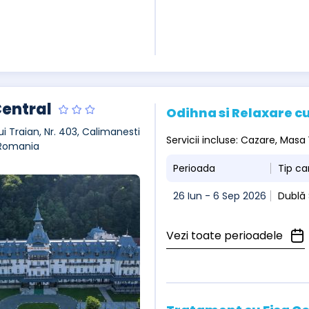
Central
Odihna si Relaxare cu
ui Traian, Nr. 403, Calimanesti
Servicii incluse: Cazare, Masa
 Romania
Perioada
Tip c
26 Iun - 6 Sep 2026
Dublă
Vezi toate perioadele