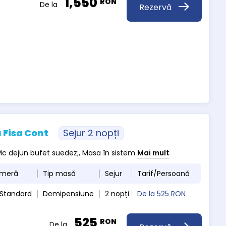
1,550
RON
De la
Rezervă
 Fisa Cont
Sejur 2 nopți
, Mc dejun bufet suedez;, Masa în sistem
Mai mult
ameră
Tip masă
Sejur
Tarif/Persoană
 Standard
Demipensiune
2 nopți
De la
525 RON
525
RON
De la