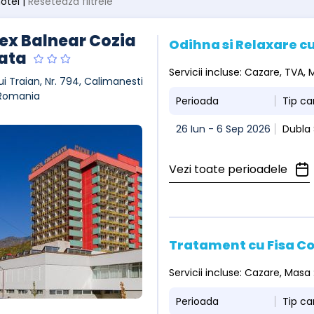
hotel |
Resetează filtrele
x Balnear Cozia
Odihna si Relaxare cu
ata
Servicii incluse: Cazare, TVA
ui Traian, Nr. 794, Calimanesti
 Romania
Perioada
Tip c
26 Iun - 6 Sep 2026
Dubla
Vezi toate perioadele
Tratament cu Fisa C
Servicii incluse: Cazare, Masa
Perioada
Tip c