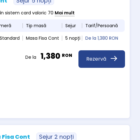
ont
Sejur 5 nopți
 în sistem card valoric 70
Mai mult
ameră
Tip masă
Sejur
Tarif/Persoană
 Standard
Masa Fisa Cont
5 nopți
De la
1,380 RON
1,380
RON
De la
Rezervă
 Fisa Cont
Sejur 2 nopți