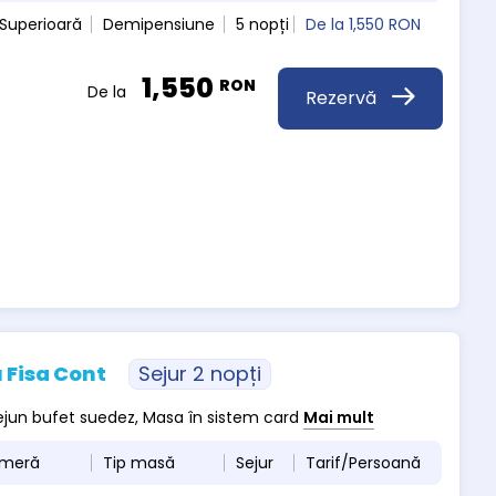
Superioară
Demipensiune
5 nopți
De la
1,550 RON
1,550
RON
De la
Rezervă
 Fisa Cont
Sejur 2 nopți
 dejun bufet suedez, Masa în sistem card
Mai mult
ameră
Tip masă
Sejur
Tarif/Persoană