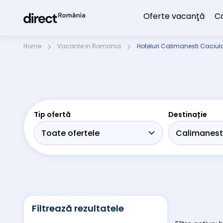
Oferte vacanţă
C
Home
Vacante in Romania
Hoteluri Calimanesti Caciul
Tip ofertă
Destinație
Filtrează rezultatele