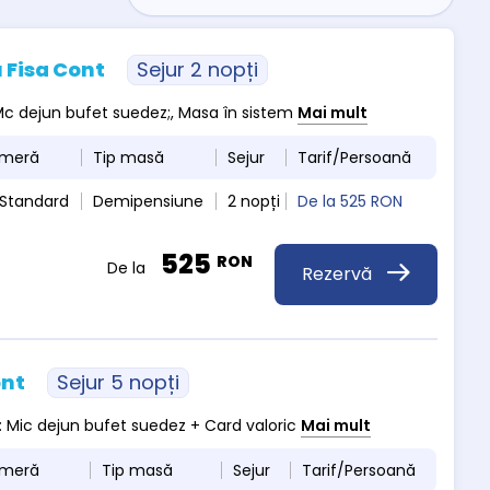
 Fisa Cont
Sejur 2 nopți
, Mc dejun bufet suedez;, Masa în sistem
Mai mult
ameră
Tip masă
Sejur
Tarif/Persoană
 Standard
Demipensiune
2 nopți
De la
525 RON
525
RON
De la
Rezervă
ont
Sejur 5 nopți
 : Mic dejun bufet suedez + Card valoric
Mai mult
ameră
Tip masă
Sejur
Tarif/Persoană