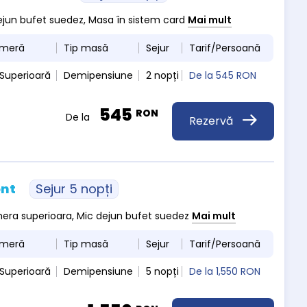
 dejun bufet suedez, Masa în sistem card
Mai mult
ameră
Tip masă
Sejur
Tarif/Persoană
Superioară
Demipensiune
2 nopți
De la
545 RON
545
RON
De la
Rezervă
ont
Sejur 5 nopți
amera superioara, Mic dejun bufet suedez
Mai mult
ameră
Tip masă
Sejur
Tarif/Persoană
Superioară
Demipensiune
5 nopți
De la
1,550 RON