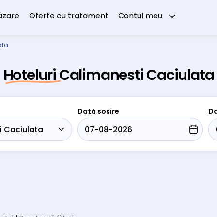
azare
Oferte cu tratament
Contul meu
ata
Hoteluri Calimanesti Caciulata
Dată sosire
Da