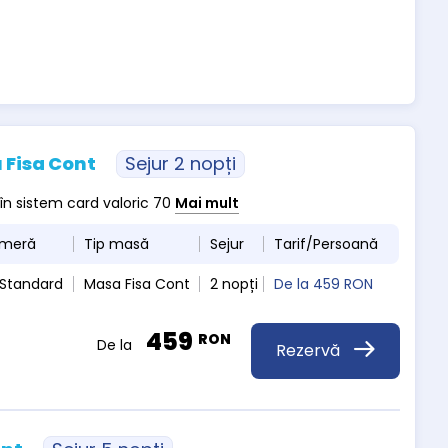
 Fisa Cont
Sejur 2 nopți
 în sistem card valoric 70
Mai mult
ameră
Tip masă
Sejur
Tarif/Persoană
 Standard
Masa Fisa Cont
2 nopți
De la
459 RON
459
RON
De la
Rezervă