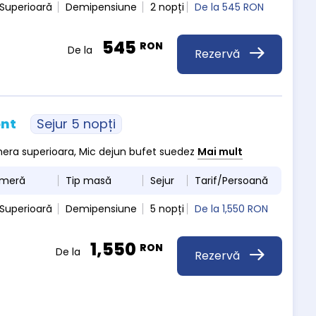
Superioară
Demipensiune
2 nopți
De la
545 RON
545
RON
De la
Rezervă
ont
Sejur 5 nopți
amera superioara, Mic dejun bufet suedez
Mai mult
ameră
Tip masă
Sejur
Tarif/Persoană
Superioară
Demipensiune
5 nopți
De la
1,550 RON
1,550
RON
De la
Rezervă