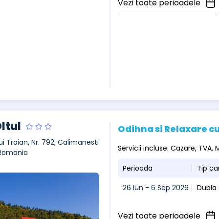
Vezi toate perioadele
ltul
Odihna si Relaxare cu
ui Traian, Nr. 792, Calimanesti
Servicii incluse: Cazare, TVA
 Romania
Perioada
Tip c
26 Iun - 6 Sep 2026
Dubla
Vezi toate perioadele