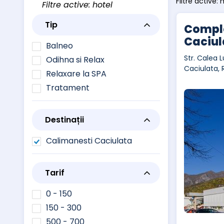
Filtre active: 
Filtre active: hotel
Tip
Comple
Caciul
Balneo
Str. Calea L
Odihna si Relax
Caciulata,
Relaxare la SPA
Tratament
Destinații
Calimanesti Caciulata
Tarif
0 - 150
150 - 300
500 - 700