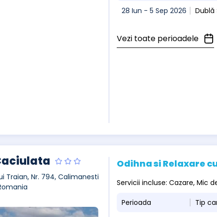
28 Iun - 5 Sep 2026
Dublă 
Vezi toate perioadele
Caciulata
Odihna si Relaxare cu
ui Traian, Nr. 794, Calimanesti
Servicii incluse: Cazare, Mic
 Romania
Perioada
Tip c